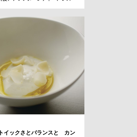
ンのデザートまでを担っているシェ
 パティシエのレジス・ドゥマネ氏。
国からのゲストのために、今日も甘
美しい、魔法のようなスイーツを作
。
トイックさとバランスと カン