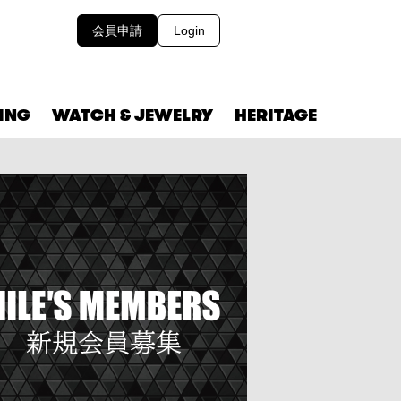
会員申請
Login
VING
WATCH & JEWELRY
HERITAGE