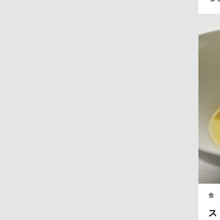
ラ
フ
全
く
る
食
ス