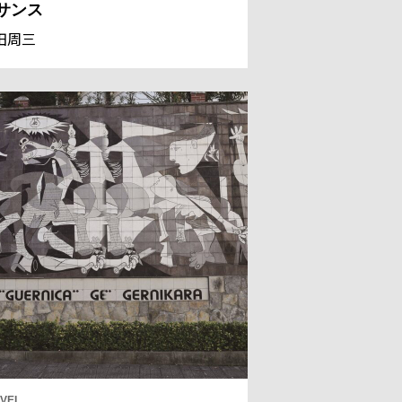
サンス
田周三
VEL