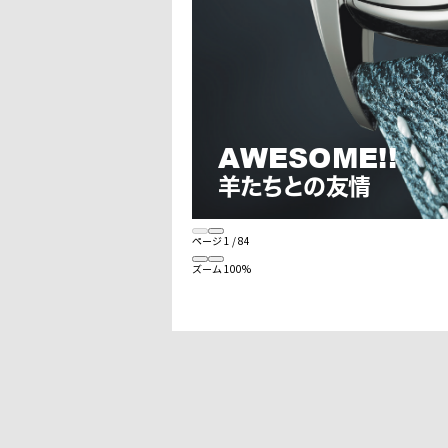
ページ
1
/
84
ズーム
100%