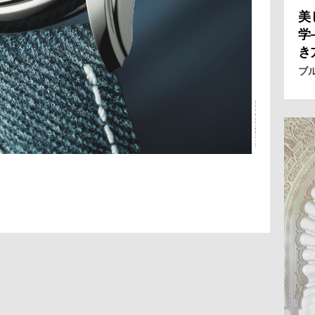
美
学
き
ブ