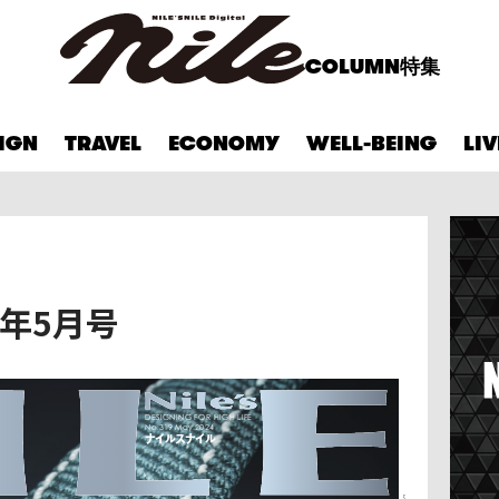
COLUMN
特集
IGN
TRAVEL
ECONOMY
WELL-BEING
LI
24年5月号