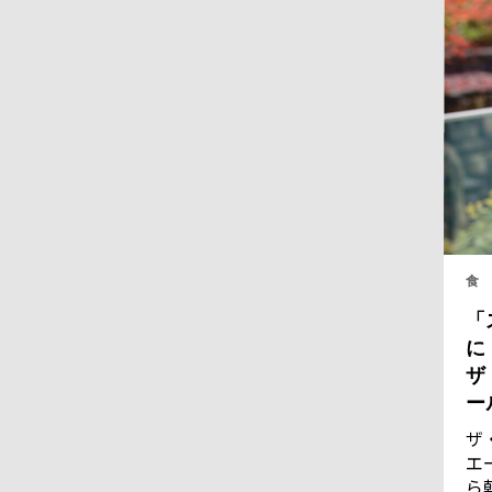
食
「
に
ザ
ー
ザ
エ
ら