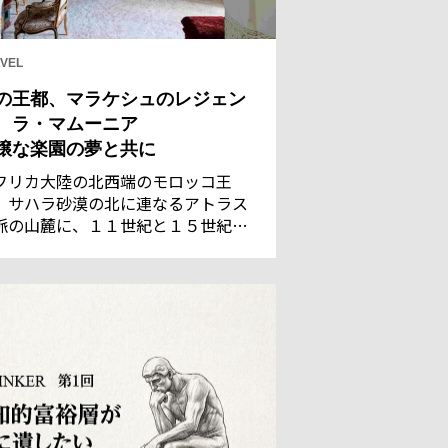
VEL
の王都、マラケシュのレジェン
 ラ・マムーニア
穣な楽園の夢と共に
フリカ大陸の北西端のモロッコ王
。サハラ砂漠の北に連なるアトラス
脈の山麓に、１１世紀と１５世紀の
都であった古都マラケシュがある。
れた灌漑技術で潤う都は、サハラの
商隊にとって、遊牧民のベルベル族
言葉で「神の国」を意味するに相応
い地だった。