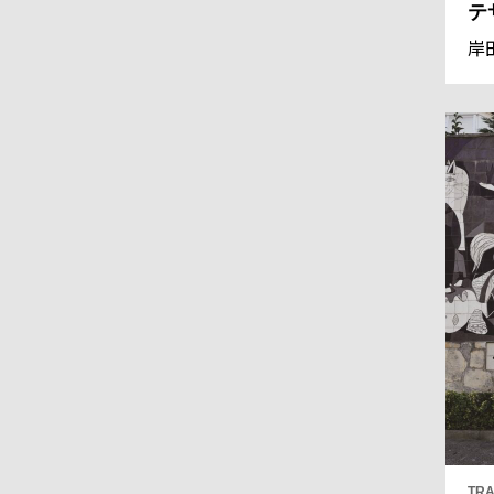
テ
岸
TRA