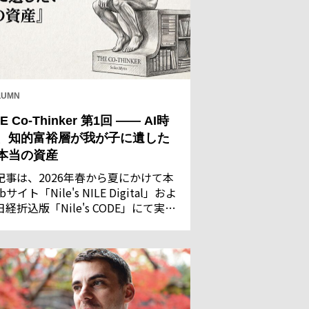
LUMN
E Co-Thinker 第1回 —— AI時
、知的富裕層が我が子に遺した
本当の資産
記事は、2026年春から夏にかけて本
bサイト「Nile's NILE Digital」およ
日経折込版「Nile's CODE」にて実施
た「AIに関する意識調査」の回答結
を基に執筆・構成したものです。