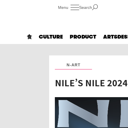
Search
食
CULTURE
PRODUCT
ART&DES
N-ART
NILE’S NILE 20