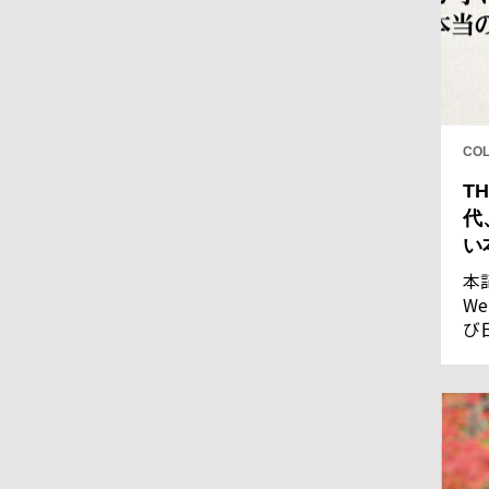
CO
TH
代
い
本
We
び
し
果