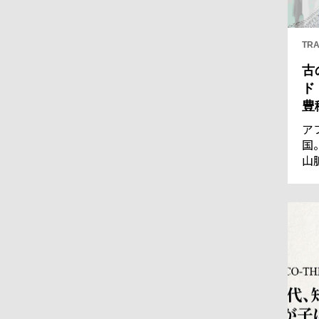
TRA
古
ド
豊
ア
国
山
王
優
通
の
し