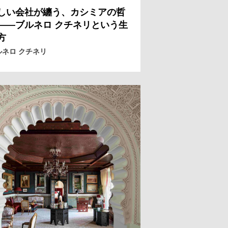
しい会社が纏う、カシミアの哲
——ブルネロ クチネリという生
方
ルネロ クチネリ