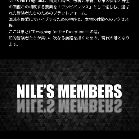
Nile's NILE Digitalは、物質と精神、伝統と革新、都市の快楽と野生
の回復――この相反する要素を「アンビバレンス」として愉しむ、選ば
れた冒険者たちのためのプラットフォーム。
混沌を優雅にサバイブするための視座と、本物の体験へのアクセス
権。
ここはまさにDesigning for the Exceptionalsの砦。
知的冒険者たちが集い、次なる航路を描くための、現代の港となり
ます。