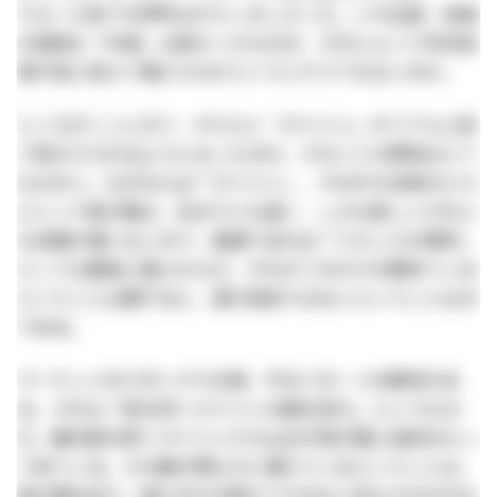
ウォール街での評判はからっきしだった。いや正直、前者
の演説も「中身」は良かったものの、それによって対日投
資が目に見えて増えたのかというとそうでもないのだ。
ところがここにきて、やたらと「ガイジン」がリアルに街
で見かけられるようになったのだ。そのことの意味はとて
も大きい。なぜならば「ガイジン」、すなわち米欧の人々
にとって我が国は、あまりにも遠く、しかも楽しいけれど
も言葉が通じないので、普通であれば「バカンスの場所」
としても最後に選ぶからだ。それがこれだけ大勢来ている
ということは要するに、遊び目的ではないということなの
である。
マーケットをウオッチする時、守るべき一つの鉄則があ
る。それは「街を歩くガイジンの数を見ろ」というもの
だ。観光客を除くガイジンたちは必ず我が国に目的をもっ
て来ている。その数が明らかに増えているということは、
我が国を巡り、彼らを引き寄せてやまない何らかの大きな