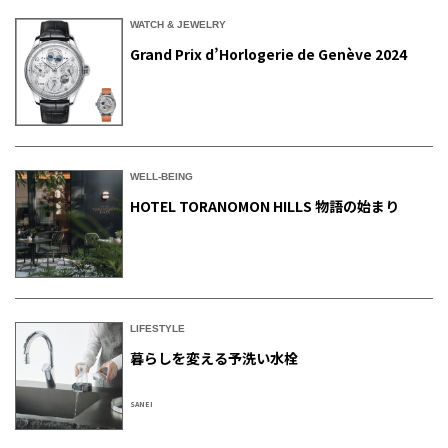
WATCH & JEWELRY
Grand Prix d’Horlogerie de Genève 2024
WELL-BEING
HOTEL TORANOMON HILLS 物語の始まり
LIFESTYLE
暮らしを変える予洗い水栓
SANEI