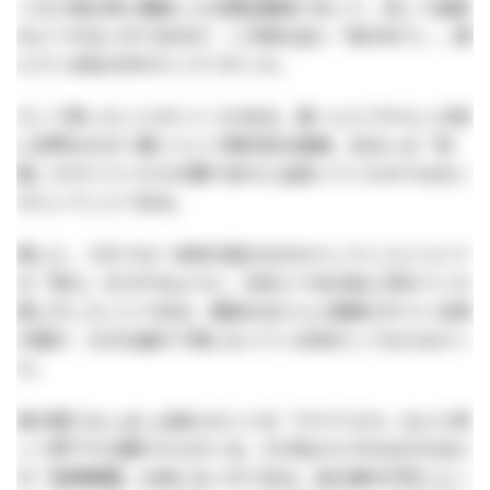
この人物は特に徹底した合理主義者であって、決して返事
などくれないのであるが、この時は正に「前のめり」。読
んでいる私の方がビックリだった。
そこで思ったことがいくつかある。第一にどうやらこの秋
に世界は大きく動くという明示的な情報、あるいは「気
配」がガイジンたちの間で徐々に出回っていたのではない
かということである。
第二に、それでは一体何が起きるのかということについて
の「答え」をすがるように、日本人である私に求めていた
感じがしたことである。普段はほとんど無視されている我
が国が、大きな曲がり角に立っている気がしてならなかっ
た。
我が国ではしばしば自らのことを「ガラパゴス」などと称
して卑下する輩やからがいる。だが私からすればそれほど
の「高等戦略」は他にないのである。他の連中が同じルー