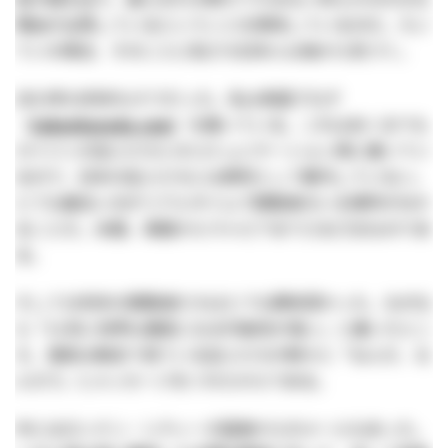
理由が出現しているということを意味しているのだ。たい
ていの場合、そのことに私たち日本人は後から気づく。
2013年10月末もそうだった。私は英語ブログ
（
takeoharada.com
）を書いている。これはあくまでも
ガイジンの友人たちとのコミュニケーション用に書いてい
るので、日本の友人たちには原則として案内していない。
とても面白いのがリアルタイムで閲覧者のいる場所が分か
ることだ。米国、英国からラトビアまでさまざまなのであ
る。
そして10月末の閲覧者たちはとても興味深かった。なぜな
ら「11月に世界は激変になる可能性が高い」と書いたとこ
ろ、普段は無言で見ている友人たちが続々と「なんだ、な
んだ!?」とメッセージをくれたからである。
中にはロンドン・シティーの猛者からのメールもあった。