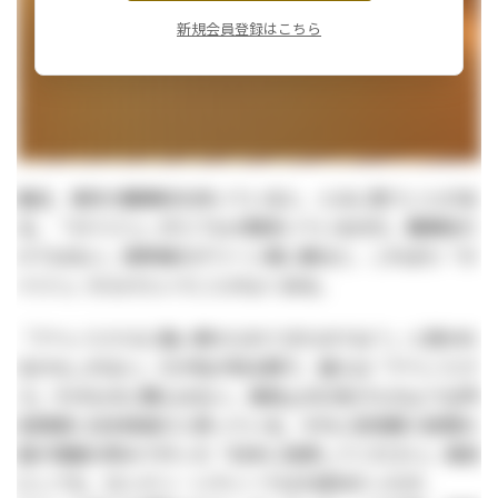
新規会員登録はこちら
最近、東京の繁華街を歩いていると、とみに思うことがあ
る。「ガイジン」がとても大勢歩いているのだ。繁華街だ
けではない。新幹線のグリーン車に乗ると、これまた「ガ
イジン」だらけということがよくある。
「アベノミクスに吸い寄せられてきたのでは？」と思われ
るかもしれない。だが私が知る限り、彼らは「アベノミク
ス」そのものに関心はない。事実上の口先介入のような円
安誘導と日本株高だと思っている。それに安倍晋三総理大
臣が満面の笑みで行った「日本に投資してください」演説
にしても、ロンドン・シティーでは大成功だったが、