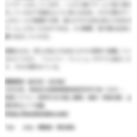
ルでゲームをしている中、一人だけ違うゲームで独り遊び
をしているので孤独なように見える日本。だが大勢のゲー
ムのルールが崩壊する時、彼らがすがる先は私たち日本の
ゲームしかなくなるのである。その瞬間、我が国は主役に
躍り出ることになる。
問題なのは、肝心の私たち日本人がその意味で覚醒してい
るかどうかだ。「ジャパン・ラッシュ」がすでに始まった
今、それが問われている。
原田武夫（はらだ・たけお）
元外交官。原田武夫国際戦略情報研究所代表（CEO）。
情報リテラシー教育を多方面に展開。講演・執筆活動、企
業研修などで活躍。
https://haradatakeo.com/
Tags:
コラム
原田武夫
時代を読む