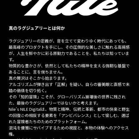
真のラグジュアリーとは何か
ラグジュアリーの定義が、音を立てて変わりゆく時代にあっても、
最高峰のプロダクトを手にし、その圧倒的な美しさに触れる高揚感
が、人生を鮮やかに彩る原動力であることを、私たちは知っていま
す。
物質的な豊かさが、依然として私たちの精神を支える強靭な基盤で
あることに、言を俟ちません。
真の贅沢はそこから始まります。
アルゴリズムが弾き出す「正解」を疑い、自らの審美眼と直感で未
踏の価値を切り拓く。
その「知的冒険」こそが、グローバリズム崩壊後の世界に残され
た、最後のラグジュアリーではないかと考えます。
Nile's NILE Digitalは、物質と精神、伝統と革新、都市の快楽と野生
の回復――この相反する要素を「アンビバレンス」として愉しむ、選ば
れた冒険者たちのためのプラットフォーム。
混沌を優雅にサバイブするための視座と、本物の体験へのアクセス
権。