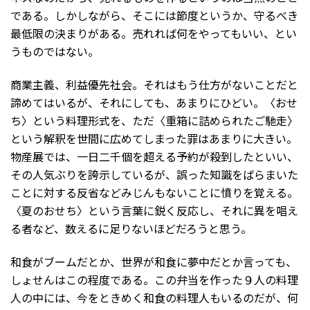
である。しかしながら、そこには節度というか、守るべき
最低限の決まりがある。売れれば何をやってもいい、とい
うものではない。
商業主義、利益優先社会。それはもう仕方がないことだと
諦めてはいるが、それにしても、あまりにひどい。〈おせ
ち〉という料理形式を、ただ〈重箱に詰められたご馳走〉
という解釈を世間に広めてしまった罪はあまりに大きい。
物産展では、一日二千個を超える予約が殺到したといい、
その人気ぶりを誇示しているが、誤った知識をばらまいた
ことに対する反省などみじんもないことに憤りを覚える。
〈夏のおせち〉という言葉に鋭く反応し、それに異を唱え
る者など、数えるに足りないほどだろうと思う。
和食がブームだとか、世界が和食に夢中だとか言っても、
しょせんはこの程度である。この弁当を作った９人の料理
人の中には、今をときめく和食の料理人もいるのだが、何