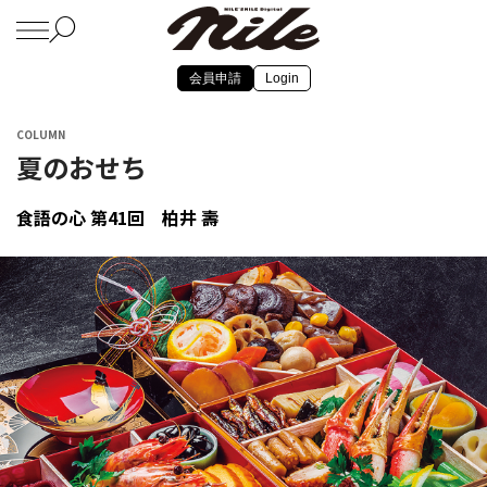
会員申請
Login
COLUMN
夏のおせち
食語の心 第41回 柏井 壽