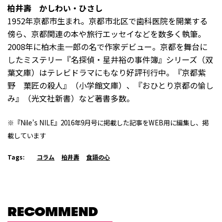
柏井壽 かしわい・ひさし
1952年京都市生まれ。京都市北区で歯科医院を開業する
傍ら、京都関連の本や旅行エッセイなどを数多く執筆。
2008年に柏木圭一郎の名で作家デビュー。京都を舞台に
したミステリー『名探偵・星井裕の事件簿』シリーズ（双
葉文庫）はテレビドラマにもなり好評刊行中。『京都紫
野 菓匠の殺人』（小学館文庫）、『おひとり京都の愉し
み』（光文社新書）など著書多数。
※『Nile’s NILE』2016年9月号に掲載した記事をWEB用に編集し、掲
載しています
Tags:
コラム
柏井壽
食語の心
RECOMMEND