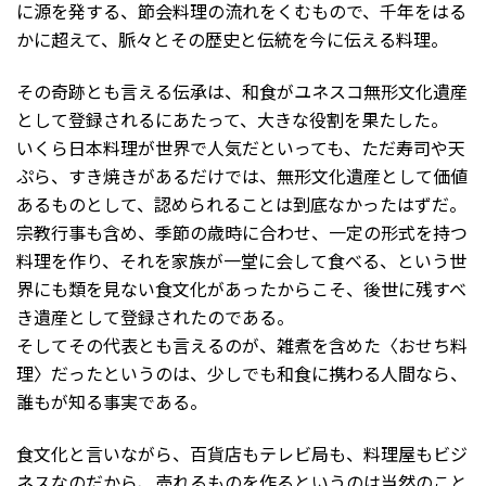
に源を発する、節会料理の流れをくむもので、千年をはる
かに超えて、脈々とその歴史と伝統を今に伝える料理。
その奇跡とも言える伝承は、和食がユネスコ無形文化遺産
として登録されるにあたって、大きな役割を果たした。
いくら日本料理が世界で人気だといっても、ただ寿司や天
ぷら、すき焼きがあるだけでは、無形文化遺産として価値
あるものとして、認められることは到底なかったはずだ。
宗教行事も含め、季節の歳時に合わせ、一定の形式を持つ
料理を作り、それを家族が一堂に会して食べる、という世
界にも類を見ない食文化があったからこそ、後世に残すべ
き遺産として登録されたのである。
そしてその代表とも言えるのが、雑煮を含めた〈おせち料
理〉だったというのは、少しでも和食に携わる人間なら、
誰もが知る事実である。
食文化と言いながら、百貨店もテレビ局も、料理屋もビジ
ネスなのだから、売れるものを作るというのは当然のこと