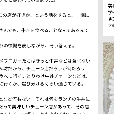
美
学
この店が好きか、という話をすると、一様に
き
ブ
さんでも、牛丼を食べることなんてあるんで
りの憤慨を表しながら、そう答える。
メブロガーたちはきっと牛丼などは食べない
ん坊だから、チェーン店だろうが何だろう
食べに行く。とりわけ牛丼チェーンなどは、
に行くか、選び分けるくらい通じている。
となど何もない。それは何もランチの牛丼に
だって美味しいチェーン店があって、その店
はんをそこで摂ることも少なくないのであ