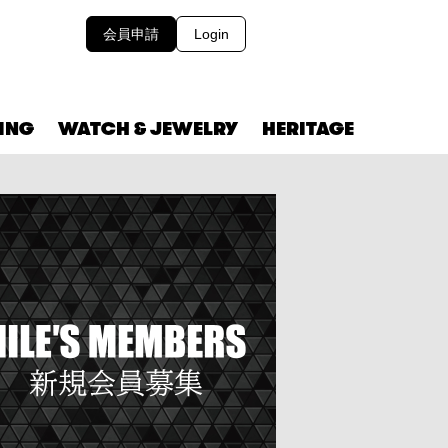
会員申請
Login
VING
WATCH & JEWELRY
HERITAGE