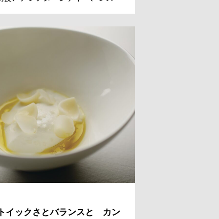
ンのデザートまでを担っているシェ
 パティシエのレジス・ドゥマネ氏。
国からのゲストのために、今日も甘
美しい、魔法のようなスイーツを作
。
トイックさとバランスと カン