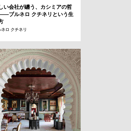
しい会社が纏う、カシミアの哲
——ブルネロ クチネリという生
方
ルネロ クチネリ