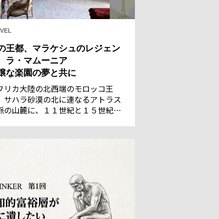
VEL
の王都、マラケシュのレジェン
 ラ・マムーニア
穣な楽園の夢と共に
フリカ大陸の北西端のモロッコ王
。サハラ砂漠の北に連なるアトラス
脈の山麓に、１１世紀と１５世紀の
都であった古都マラケシュがある。
れた灌漑技術で潤う都は、サハラの
商隊にとって、遊牧民のベルベル族
言葉で「神の国」を意味するに相応
い地だった。