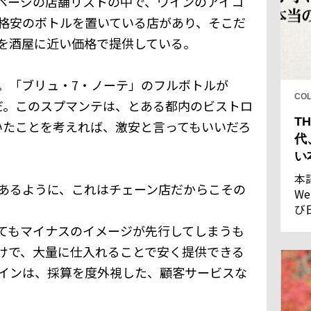
ページの店舗リストの中で、ワインのアイコ
格安のボトルを置いている店があり、そこだ
を酒屋に近い価格で提供している。
。「ブリュ・7・ノーテ」のフルボトルが
CO
のだ。このスプマンテは、とある都内のビストロ
TH
ていたことを考えれば、激安と言ってもいいだろ
代
い
本
あるように、これはチェーン店だからこその
We
び
し
てもマイナスのイメージが先行してしまうも
果
けで、大量に仕入れることで安く提供できる
インは、採算を度外視した、顧客サービスな