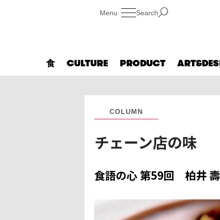
Search
食
CULTURE
PRODUCT
ART&DES
COLUMN
チェーン店の味
食語の心 第59回 柏井 壽