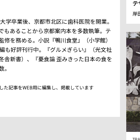
テ
岸
歯科大学卒業後、京都市北区に歯科医院を開業。
でもあることから京都案内本を多数執筆。テ
監修を務める。小説『鴨川食堂』（小学館）
続編も好評刊行中。『グルメぎらい』（光文社
冬舎新書）、『憂食論 歪みきった日本の食を
数。
号に掲載した記事をWEB用に編集し、掲載しています
TRA