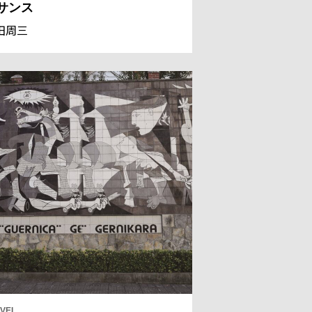
サンス
田周三
VEL