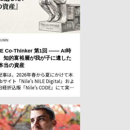
LUMN
E Co-Thinker 第1回 —— AI時
、知的富裕層が我が子に遺した
本当の資産
記事は、2026年春から夏にかけて本
bサイト「Nile's NILE Digital」およ
日経折込版「Nile's CODE」にて実施
た「AIに関する意識調査」の回答結
を基に執筆・構成したものです。