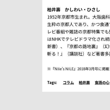
柏井壽 かしわい・ひさし
1952年京都市生まれ。大阪
生粋の京都人であり、かつ食通
レビ番組や雑誌の京都特集でも
はNHKでテレビドラマ化され
新書）、『京都の路地裏』（幻
斬る！』（講談社）など著書多
※『Nile’s NILE』2018年3月
Tags:
コラム
柏井壽
食語の心