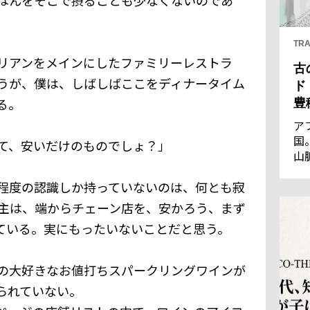
TRA
リアンをメインにしたファミリーレストラ
古
うが、僕は、しばしばここをディナータイム
ド
る。
豊
ア
国
て、安いだけのものでしょ？」
山
王
優
程度の認識しか持っていないのは、何とも寂
通
主は、端からチェーン店を、安かろう、まず
の
ている。実にもったいないことだと思う。
し
の大好きなお値打ちスパークリングワインが
られていない。