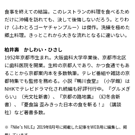
食事を終えての結論。このレストランの料理を食べるため
だけに沖縄を訪れても、決して後悔しないだろう。とりわ
け〈ふわとろゴーヤチャンプルー〉は傑作。洗練を極めた
郷土料理。きっとこれから大きな流れとなるに違いない。
柏井壽 かしわい・ひさし
1952年京都市生まれ。大阪歯科大学卒業後、京都市北区
に歯科医院を開業。生粋の京都人であり、かつ食通でもあ
ることから京都案内本を多数執筆。テレビ番組や雑誌の京
都特集でも監修を務める。小説『鴨川食堂』（小学館）は
NHKでテレビドラマ化され続編も好評刊行中。『グルメぎ
らい』（光文社新書）、『京都の路地裏』（幻冬舎新
書）、『憂食論 歪みきった日本の食を斬る！』（講談
社）など著書多数。
※『Nile’s NILE』2019年8月号に掲載した記事をWEB用に編集し、掲
載しています