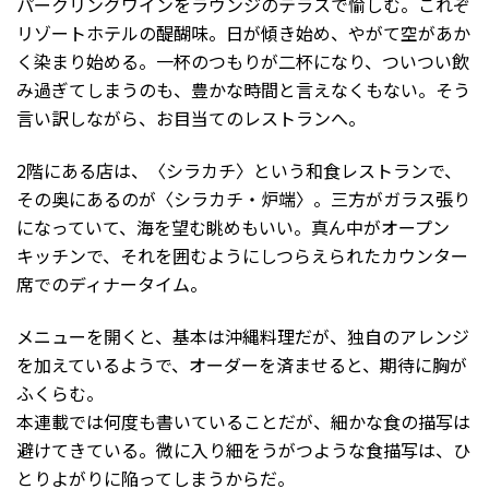
パークリングワインをラウンジのテラスで愉しむ。これぞ
リゾートホテルの醍醐味。日が傾き始め、やがて空があか
く染まり始める。一杯のつもりが二杯になり、ついつい飲
み過ぎてしまうのも、豊かな時間と言えなくもない。そう
言い訳しながら、お目当てのレストランへ。
2階にある店は、〈シラカチ〉という和食レストランで、
その奥にあるのが〈シラカチ・炉端〉。三方がガラス張り
になっていて、海を望む眺めもいい。真ん中がオープン
キッチンで、それを囲むようにしつらえられたカウンター
席でのディナータイム。
メニューを開くと、基本は沖縄料理だが、独自のアレンジ
を加えているようで、オーダーを済ませると、期待に胸が
ふくらむ。
本連載では何度も書いていることだが、細かな食の描写は
避けてきている。微に入り細をうがつような食描写は、ひ
とりよがりに陥ってしまうからだ。