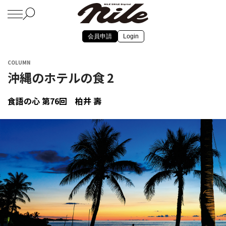
会員申請
Login
COLUMN
沖縄のホテルの食 2
食語の心 第76回 柏井 壽