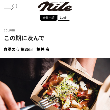
会員申請
Login
COLUMN
この期に及んで
食語の心 第86回 柏井 壽