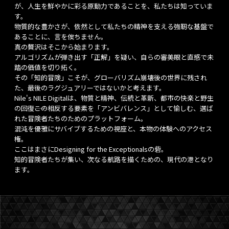
が、人生を鮮やかに彩る原動力であることを、私たちは知っていま
す。
物質的な豊かさが、依然として私たちの精神を支える強靭な基盤で
あることに、言を俟ちません。
真の贅沢はそこから始まります。
アルゴリズムが弾き出す「正解」を疑い、自らの審美眼と直感で未
踏の価値を切り拓く。
その「知的冒険」こそが、グローバリズム崩壊後の世界に残され
た、最後のラグジュアリーではないかと考えます。
Nile's NILE Digitalは、物質と精神、伝統と革新、都市の快楽と野生
の回復――この相反する要素を「アンビバレンス」として愉しむ、選ば
れた冒険者たちのためのプラットフォーム。
混沌を優雅にサバイブするための視座と、本物の体験へのアクセス
権。
ここはまさにDesigning for the Exceptionalsの砦。
知的冒険者たちが集い、次なる航路を描くための、現代の港となり
ます。