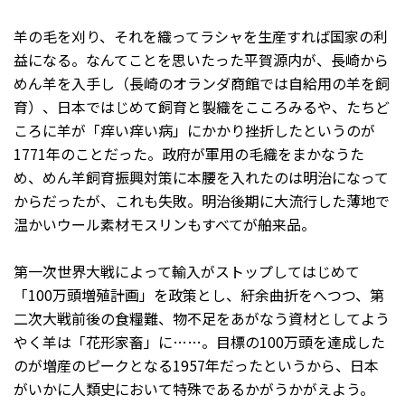
羊の毛を刈り、それを織ってラシャを生産すれば国家の利
益になる。なんてことを思いたった平賀源内が、長崎から
めん羊を入手し（長崎のオランダ商館では自給用の羊を飼
育）、日本ではじめて飼育と製織をこころみるや、たちど
ころに羊が「痒い痒い病」にかかり挫折したというのが
1771年のことだった。政府が軍用の毛織をまかなうた
め、めん羊飼育振興対策に本腰を入れたのは明治になって
からだったが、これも失敗。明治後期に大流行した薄地で
温かいウール素材モスリンもすべてが舶来品。
第一次世界大戦によって輸入がストップしてはじめて
「100万頭増殖計画」を政策とし、紆余曲折をへつつ、第
二次大戦前後の食糧難、物不足をあがなう資材としてよう
やく羊は「花形家畜」に……。目標の100万頭を達成した
のが増産のピークとなる1957年だったというから、日本
がいかに人類史において特殊であるかがうかがえよう。