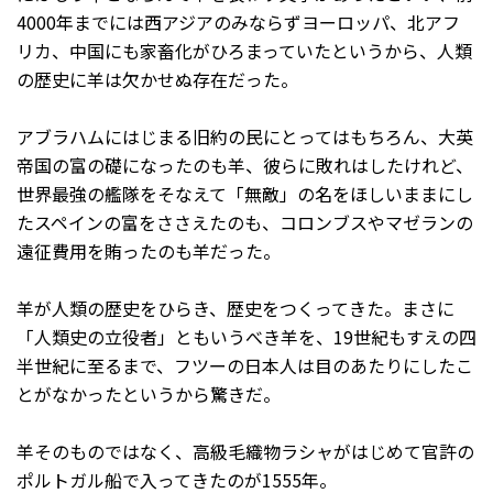
4000年までには西アジアのみならずヨーロッパ、北アフ
リカ、中国にも家畜化がひろまっていたというから、人類
の歴史に羊は欠かせぬ存在だった。
アブラハムにはじまる旧約の民にとってはもちろん、大英
帝国の富の礎になったのも羊、彼らに敗れはしたけれど、
世界最強の艦隊をそなえて「無敵」の名をほしいままにし
たスペインの富をささえたのも、コロンブスやマゼランの
遠征費用を賄ったのも羊だった。
羊が人類の歴史をひらき、歴史をつくってきた。まさに
「人類史の立役者」ともいうべき羊を、19世紀もすえの四
半世紀に至るまで、フツーの日本人は目のあたりにしたこ
とがなかったというから驚きだ。
羊そのものではなく、高級毛織物ラシャがはじめて官許の
ポルトガル船で入ってきたのが1555年。