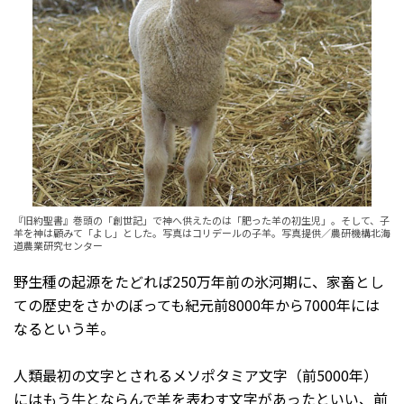
『旧約聖書』巻頭の「創世記」で神へ供えたのは「肥った羊の初生児」。そして、子
羊を神は顧みて「よし」とした。写真はコリデールの子羊。写真提供／農研機構北海
道農業研究センター
野生種の起源をたどれば250万年前の氷河期に、家畜とし
ての歴史をさかのぼっても紀元前8000年から7000年には
なるという羊。
人類最初の文字とされるメソポタミア文字（前5000年）
にはもう牛とならんで羊を表わす文字があったといい、前