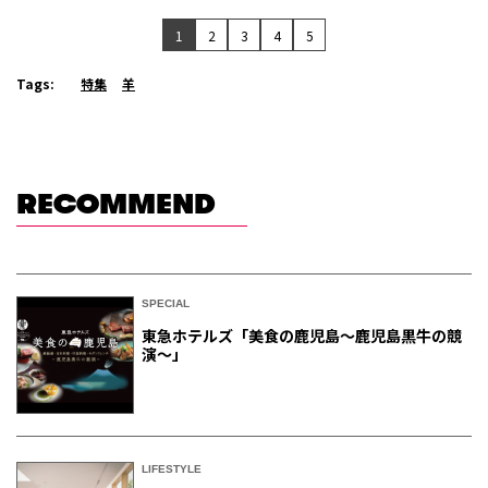
1
2
3
4
5
Tags:
特集
羊
RECOMMEND
SPECIAL
東急ホテルズ「美食の鹿児島～鹿児島黒牛の競
演～」
LIFESTYLE