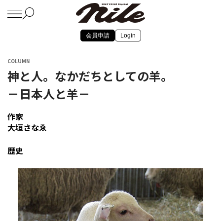
会員申請
Login
COLUMN
神と人。なかだちとしての羊。
－日本人と羊－
作家
大垣さなゑ
歴史