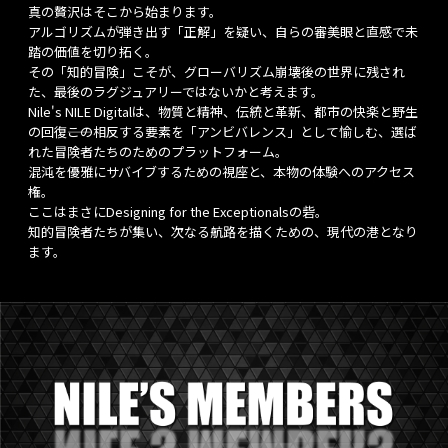
真の贅沢はそこから始まります。
アルゴリズムが弾き出す「正解」を疑い、自らの審美眼と直感で未
踏の価値を切り拓く。
その「知的冒険」こそが、グローバリズム崩壊後の世界に残され
た、最後のラグジュアリーではないかと考えます。
Nile's NILE Digitalは、物質と精神、伝統と革新、都市の快楽と野生
の回復――この相反する要素を「アンビバレンス」として愉しむ、選ば
れた冒険者たちのためのプラットフォーム。
混沌を優雅にサバイブするための視座と、本物の体験へのアクセス
権。
ここはまさにDesigning for the Exceptionalsの砦。
知的冒険者たちが集い、次なる航路を描くための、現代の港となり
ます。