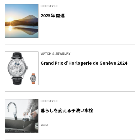
LIFESTYLE
2025年 開運
WATCH & JEWELRY
Grand Prix d’Horlogerie de Genève 2024
LIFESTYLE
暮らしを変える予洗い水栓
SANEI