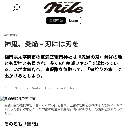
会員申請
Login
ACTIVITY
神鬼、炎焔 – 刃には刃を
福岡県太宰府市の宝満宮竃門神社は『鬼滅の刃』発祥の地
とも聖地とも目され、多くの“鬼滅ファン”で賑わってい
る。いざ太宰府へ。鬼殺隊を気取って、「鬼狩りの旅」に
出かけるとしよう。
Photo Masahiro Goda Text Junko Chiba
宝満山麓の竈門神社下宮。ここから山を登り、上宮の社殿を参拝する人も多い。かつ
て山伏の修行の中心だった中宮は明治以後廃絶。礎石にありし日の面影を残すのみで
ある。
その名も「竃門」