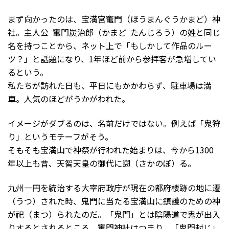
まず向かったのは、宝満宮竃門（ほうまんぐうかまど）神
社。主人公 竃門炭治郎（かまど たんじろう）の姓と同じ
名を持つことから、ネット上で「もしかして作品のルー
ツ？」と話題になり、1年ほど前から参拝客が急増してい
るという。
私たちが訪れた日も、平日にもかかわらず、駐車場は満
車。人気のほどがうかがわれた。
イメージがダブるのは、名前だけではない。例えば「鬼狩
り」というモチーフがそう。
そもそも宝満山で神祭が行われた始まりは、今から1300
年以上も昔、天智天皇の御代に遡（さかのぼ）る。
九州一円を統治する大宰府政庁が現在の都府楼跡の地に遷
（うつ）された時、鬼門に当たる宝満山に鎮護のための神
が祀（まつ）られたのだ。「鬼門」とは陰陽道で鬼が出入
りするとされるところ。竃門神社はつまり、「鬼門封じ」