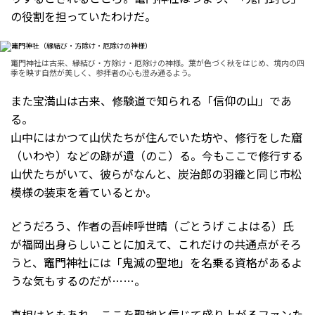
の役割を担っていたわけだ。
竃門神社は古来、縁結び・方除け・厄除けの神様。葉が色づく秋をはじめ、境内の四
季を映す自然が美しく、参拝者の心も澄み通るよう。
また宝満山は古来、修験道で知られる「信仰の山」であ
る。
山中にはかつて山伏たちが住んでいた坊や、修行をした窟
（いわや）などの跡が遺（のこ）る。今もここで修行する
山伏たちがいて、彼らがなんと、炭治郎の羽織と同じ市松
模様の装束を着ているとか。
どうだろう、作者の吾峠呼世晴（ごとうげ こよはる）氏
が福岡出身らしいことに加えて、これだけの共通点がそろ
うと、竈門神社には「鬼滅の聖地」を名乗る資格があるよ
うな気もするのだが……。
真相はともあれ、ここを聖地と信じて盛り上がるファンた