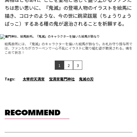
ちは思い思いに、『鬼滅』の登場人物のイラストを絵馬に
描き、コロナのような、今の世に跳梁跋扈（ちょうりょう
ばっこ）するある種の鬼が退治されることを祈願する。
絵馬掛所には、『鬼滅』のキャラクターを描いた絵馬が鈴なり。お札お守り授与所で
は、ファンたちがカラーペンで一心不乱にイラストに取り組む姿が散見される。魂を
こめて祈念！
1
2
3
Tags:
太宰府天満宮
宝満宮竃門神社
鬼滅の刃
RECOMMEND