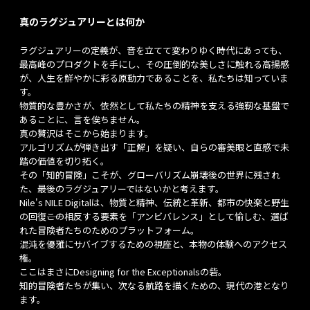
真のラグジュアリーとは何か
ラグジュアリーの定義が、音を立てて変わりゆく時代にあっても、
最高峰のプロダクトを手にし、その圧倒的な美しさに触れる高揚感
が、人生を鮮やかに彩る原動力であることを、私たちは知っていま
す。
物質的な豊かさが、依然として私たちの精神を支える強靭な基盤で
あることに、言を俟ちません。
真の贅沢はそこから始まります。
アルゴリズムが弾き出す「正解」を疑い、自らの審美眼と直感で未
踏の価値を切り拓く。
その「知的冒険」こそが、グローバリズム崩壊後の世界に残され
た、最後のラグジュアリーではないかと考えます。
Nile's NILE Digitalは、物質と精神、伝統と革新、都市の快楽と野生
の回復――この相反する要素を「アンビバレンス」として愉しむ、選ば
れた冒険者たちのためのプラットフォーム。
混沌を優雅にサバイブするための視座と、本物の体験へのアクセス
権。
ここはまさにDesigning for the Exceptionalsの砦。
知的冒険者たちが集い、次なる航路を描くための、現代の港となり
ます。