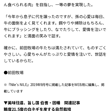
ん食べられる肉」を目指し、一等の夢を実現した。
「今年から息子に代を譲ったのですが、孫の心愛は毎日、
牛の面倒をよく見てくれます。餌やりや掃除はもちろん、
牛にブラッシングをしたり、なでたりして、愛情を注いで
くれます」と満面の笑みで話す。
確かに、前田牧場の牛たちは満たされていて、ものすごく
やさしい。心愛ちゃんがたっぷりと愛情を注いで、世話を
しているからだ。
●前田牧場
※『Nile’s NILE』2019年9月号に掲載した記事をWEB用に編集し、掲
載しています
▼美味往還、旨し国 伯耆・因幡 関連記事
糖度21.5度の白ネギを産する自然栽培