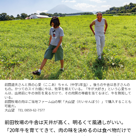
前田道夫さんと孫の心愛（ここあ）ちゃん（中学1年生）。後ろの牛舎は息子さんの
もの。かつてのスイカ畑に今は、牧草を植えている。「牛が大好き」という心愛ちゃ
んは、出荷前に牛の体形を見るだけで、その肉質の等級を当てるほど、牛を熟知して
いる。
前田牧場の肉はご当地ファーム山の駅「大山望（だいせんぼう）」で購入することも
可能だ。
大山望 TEL 0859-62-7577
前田牧場の牛舎は天井が高く、明るくて風通しがいい。
「20年牛を育ててきて、肉の味を決めるのは食べ物だけで