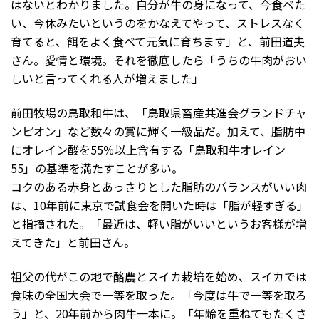
はないとわかりました。自分が牛の身になって、今食べた
い、今休みたいというのをかなえてやって、ストレスなく
育てると、餌をよく食べて元気に育ちます」と、前田道夫
さん。愛情と環境。それを徹底したら「うちの牛肉がおい
しいと言ってくれる人が増えました」
前田牧場の鳥取和牛は、「鳥取県畜産共進会グランドチャ
ンピオン」など数々の賞に輝く一級品だ。加えて、脂肪中
にオレイン酸を55％以上含有する「鳥取和牛オレイン
55」の基準を満たすことが多い。
コクのある赤身とあっさりとした脂肪のバランスがいい肉
は、10年前に東京で試食会を開いた時は「脂が軽すぎる」
と指摘された。「最近は、軽い脂がいいというお客様が増
えてきた」と前田さん。
祖父の代がこの地で酪農とスイカ栽培を始め、スイカでは
食味の全国大会で一等を取った。「今度は牛で一等を取ろ
う」と、20年前から肉牛一本に。「年齢を重ねてもたくさ