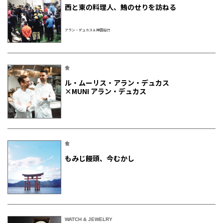
西と東の料理人、鮪のせりを訪ねる
アラン・デュカス＆神田裕行
食
ル・ムーリス・アラン・デュカス
×MUNI アラン・デュカス
食
もみじ饅頭、今むかし
WATCH & JEWELRY