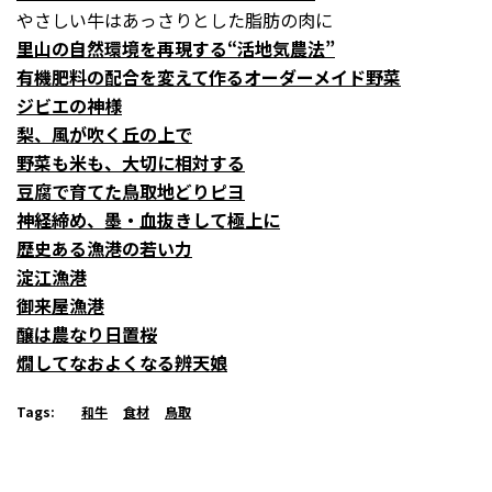
やさしい牛はあっさりとした脂肪の肉に
里山の自然環境を再現する“活地気農法”
有機肥料の配合を変えて作るオーダーメイド野菜
ジビエの神様
梨、風が吹く丘の上で
野菜も米も、大切に相対する
豆腐で育てた鳥取地どりピヨ
神経締め、墨・血抜きして極上に
歴史ある漁港の若い力
淀江漁港
御来屋漁港
醸は農なり日置桜
燗してなおよくなる辨天娘
Tags:
和牛
食材
鳥取