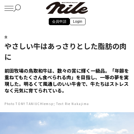
会員申請
Login
食
やさしい牛はあっさりとした脂肪の肉
に
前田牧場の鳥取和牛は、数々の賞に輝く一級品。「年齢を
重ねてもたくさん食べられる肉」を目指し、一等の夢を実
現した。明るくて風通しのいい牛舎で、牛たちはストレス
なく元気に育てられている。
Photo TONY TANIUCHIemsp; Text Rie Nakajima