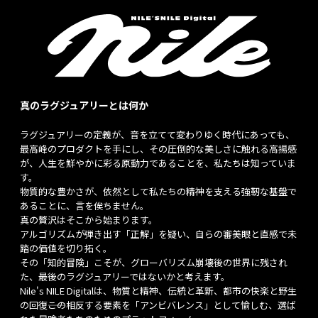
真のラグジュアリーとは何か
ラグジュアリーの定義が、音を立てて変わりゆく時代にあっても、
最高峰のプロダクトを手にし、その圧倒的な美しさに触れる高揚感
が、人生を鮮やかに彩る原動力であることを、私たちは知っていま
す。
物質的な豊かさが、依然として私たちの精神を支える強靭な基盤で
あることに、言を俟ちません。
真の贅沢はそこから始まります。
アルゴリズムが弾き出す「正解」を疑い、自らの審美眼と直感で未
踏の価値を切り拓く。
その「知的冒険」こそが、グローバリズム崩壊後の世界に残され
た、最後のラグジュアリーではないかと考えます。
Nile's NILE Digitalは、物質と精神、伝統と革新、都市の快楽と野生
の回復――この相反する要素を「アンビバレンス」として愉しむ、選ば