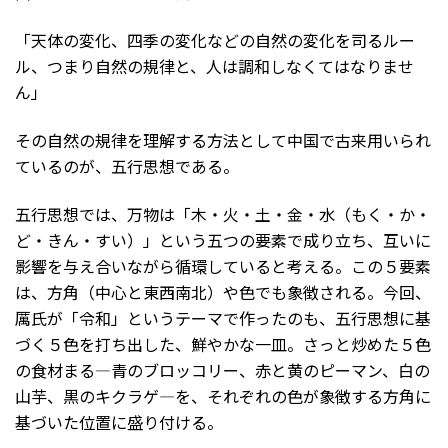
「天体の変化、四季の変化などの自然の変化を司るルー
ル、つまり自然の規律と、人は調和しなくてはなりませ
ん」
その自然の規律を理解する方法として中国で古来用いられ
ているのが、五行思想である。
五行思想では、万物は「木・火・土・金・水（もく・か・
ど・きん・すい）」という五つの要素で成り立ち、互いに
影響を与え合いながら循環していると考える。この５要素
は、方角（中心と東西南北）や色でも象徴される。今回、
厲氏が「令和」というテーマで作ったのも、五行思想に基
づく５色を打ち出した、鮮やかな一皿。さっと炒めた５色
の食材まる—青のブロッコリー、赤と黄のピーマン、白の
山芋、黒のキクラゲ―を、それぞれの色が象徴する方角に
基づいた位置に盛り付ける。