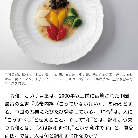
五行思想に基づき、中央に黄、北に黒、南に赤、東に青、西に白を表現。用いた食材
は赤・黄ピーマン、山芋、ブロッコリー、キクラゲ。シンプルに炒め、上品な旨みの
ソースを流す。
「令和」という言葉は、2000年以上前に編纂された中国
最古の医書『黄帝内経（こうていないけい）』を始めとす
る、中国の古典にたびたび登場している。「“令”は、人に
“こうすべし”と伝えること。そして“和”とは、調和。つま
り令和とは、 “人は調和すべし”という意味です」と、厲愛
茵氏。では、人は何と調和すべきなのか？