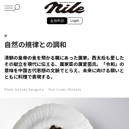
会員申請
Login
食
自然の規律との調和
清朝の皇帝の食を預かる職にあった厲家。西太后も愛した
その献立を現代に伝える、厲家菜の厲愛茵氏。「令和」の
意味を中国古代思想の文脈でとらえ、未来に向ける願いと
ともに料理で表現する。
Photo Haruko Amagata Text Izumi Shibata