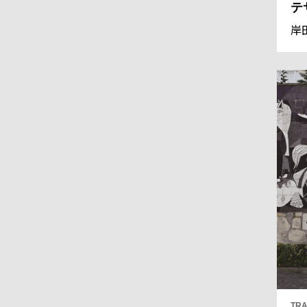
テ
岸
TRA