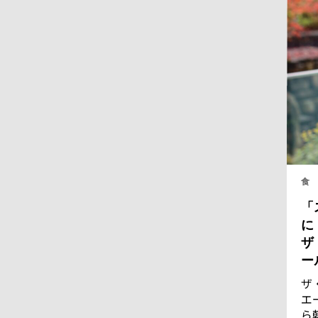
食
「
に
ザ
ー
ザ
エ
ら