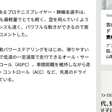
あるプロテニスプレイヤー・錦織圭選手は、
TRA
でも最軽量でとても軽く、空を飛んでいくよう
古
ンスも速く、パワフルな動きができるので実
ド
コメントした。
豊
ア
動パワーステアリングをはじめ、滑りやすい
国
山
で低速の一定速度で走行できるオール・サー
王
ロール（ASPC）、車間距離を維持しながら走
優
・コントロール（ACC）など、先進のドライ
通
の
ている。
し