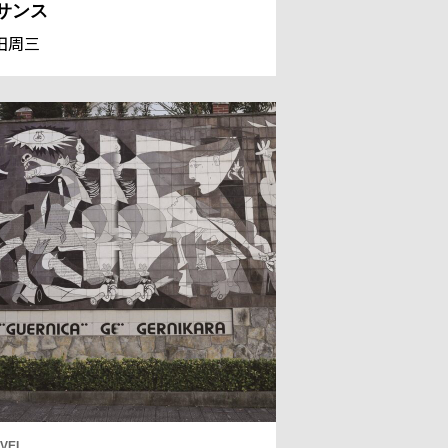
サンス
田周三
VEL