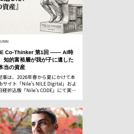
LUMN
E Co-Thinker 第1回 —— AI時
、知的富裕層が我が子に遺した
本当の資産
記事は、2026年春から夏にかけて本
bサイト「Nile's NILE Digital」およ
日経折込版「Nile's CODE」にて実施
た「AIに関する意識調査」の回答結
を基に執筆・構成したものです。