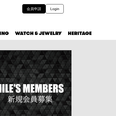
会員申請
Login
VING
WATCH & JEWELRY
HERITAGE