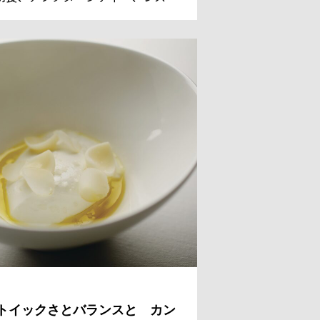
ンのデザートまでを担っているシェ
 パティシエのレジス・ドゥマネ氏。
国からのゲストのために、今日も甘
美しい、魔法のようなスイーツを作
。
トイックさとバランスと カン