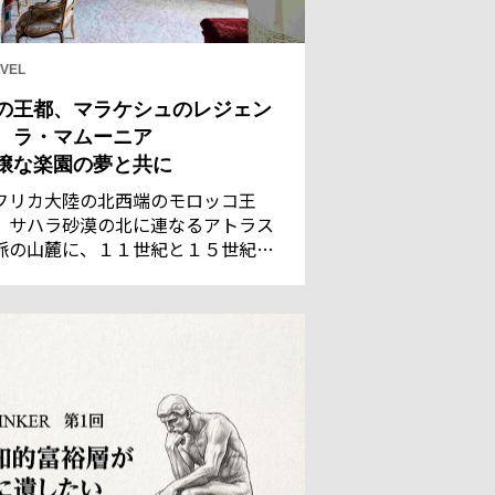
VEL
の王都、マラケシュのレジェン
 ラ・マムーニア
穣な楽園の夢と共に
フリカ大陸の北西端のモロッコ王
。サハラ砂漠の北に連なるアトラス
脈の山麓に、１１世紀と１５世紀の
都であった古都マラケシュがある。
れた灌漑技術で潤う都は、サハラの
商隊にとって、遊牧民のベルベル族
言葉で「神の国」を意味するに相応
い地だった。