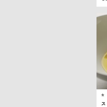
ラ
フ
全
く
る
食
ス