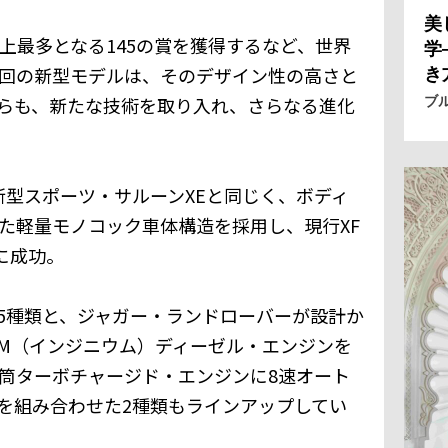
美
史上最多となる145の賞を獲得するなど、世界
学
今回の新型モデルは、そのデザイン性の高さと
き
らも、新たな技術を取り入れ、さらなる進化
ブ
新型スポーツ・サルーンXEと同じく、ボディ
した軽量モノコック車体構造を採用し、現行XF
に成功。
5種類と、ジャガー・ランドローバーが設計か
IUM（インジニウム）ディーゼル・エンジンを
4気筒ターボチャージド・エンジンに8速オート
を組み合わせた2種類もラインアップしてい