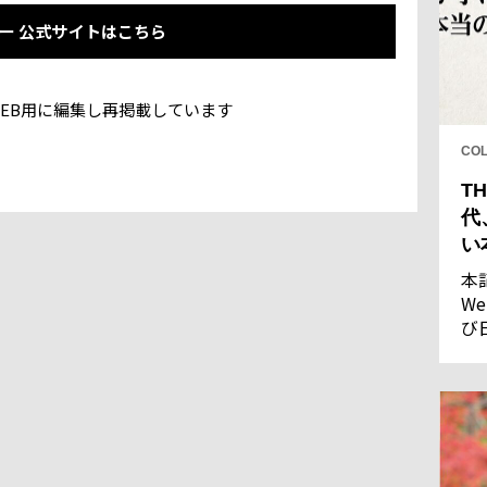
ー 公式サイトはこちら
事をWEB用に編集し再掲載しています
CO
TH
代
い
本
We
び
し
果