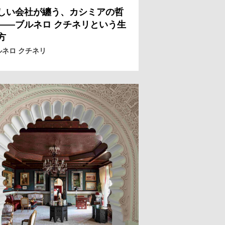
しい会社が纏う、カシミアの哲
——ブルネロ クチネリという生
方
ルネロ クチネリ