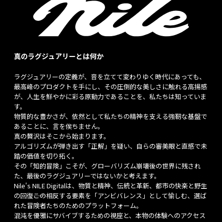
真のラグジュアリーとは何か
ラグジュアリーの定義が、音を立てて変わりゆく時代にあっても、
最高峰のプロダクトを手にし、その圧倒的な美しさに触れる高揚感
が、人生を鮮やかに彩る原動力であることを、私たちは知っていま
す。
物質的な豊かさが、依然として私たちの精神を支える強靭な基盤で
あることに、言を俟ちません。
真の贅沢はそこから始まります。
アルゴリズムが弾き出す「正解」を疑い、自らの審美眼と直感で未
踏の価値を切り拓く。
その「知的冒険」こそが、グローバリズム崩壊後の世界に残され
た、最後のラグジュアリーではないかと考えます。
Nile's NILE Digitalは、物質と精神、伝統と革新、都市の快楽と野生
の回復――この相反する要素を「アンビバレンス」として愉しむ、選ば
れた冒険者たちのためのプラットフォーム。
混沌を優雅にサバイブするための視座と、本物の体験へのアクセス