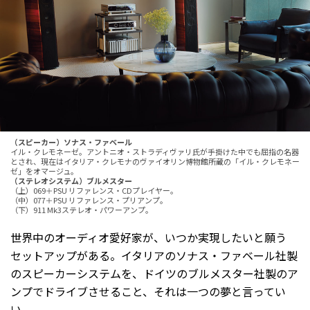
（スピーカー）ソナス・ファベール
イル・クレモネーゼ。アントニオ・ストラディヴァリ氏が手掛けた中でも屈指の名器
とされ、現在はイタリア・クレモナのヴァイオリン博物館所蔵の「イル・クレモネー
ゼ」をオマージュ。
（ステレオシステム）ブルメスター
（上）069＋PSU リファレンス・CDプレイヤー。
（中）077＋PSU リファレンス・プリアンプ。
（下）911 Mk3ステレオ・パワーアンプ。
世界中のオーディオ愛好家が、いつか実現したいと願う
セットアップがある。イタリアのソナス・ファベール社製
のスピーカーシステムを、ドイツのブルメスター社製のア
ンプでドライブさせること、それは一つの夢と言ってい
い。