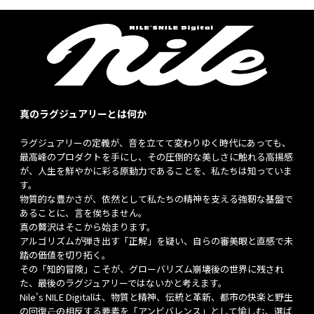
真のラグジュアリーとは何か
ラグジュアリーの定義が、音を立てて変わりゆく時代にあっても、
最高峰のプロダクトを手にし、その圧倒的な美しさに触れる高揚感
が、人生を鮮やかに彩る原動力であることを、私たちは知っていま
す。
物質的な豊かさが、依然として私たちの精神を支える強靭な基盤で
あることに、言を俟ちません。
真の贅沢はそこから始まります。
アルゴリズムが弾き出す「正解」を疑い、自らの審美眼と直感で未
踏の価値を切り拓く。
その「知的冒険」こそが、グローバリズム崩壊後の世界に残され
た、最後のラグジュアリーではないかと考えます。
Nile's NILE Digitalは、物質と精神、伝統と革新、都市の快楽と野生
の回復――この相反する要素を「アンビバレンス」として愉しむ、選ば