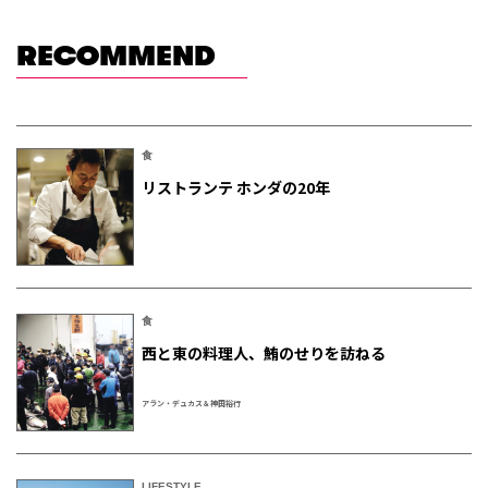
RECOMMEND
食
リストランテ ホンダの20年
食
西と東の料理人、鮪のせりを訪ねる
アラン・デュカス＆神田裕行
LIFESTYLE