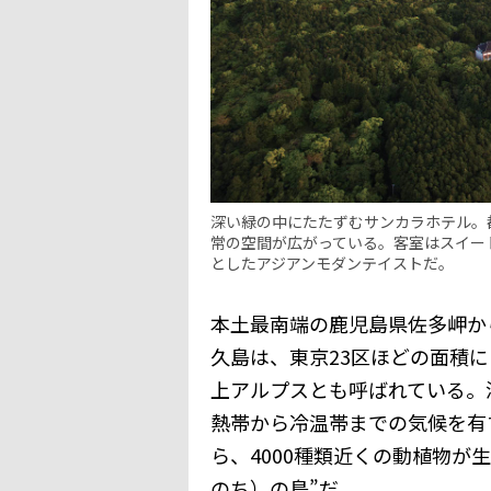
深い緑の中にたたずむサンカラホテル。
常の空間が広がっている。客室はスイー
としたアジアンモダンテイストだ。
本土最南端の鹿児島県佐多岬か
久島は、東京23区ほどの面積に
上アルプスとも呼ばれている。
熱帯から冷温帯までの気候を有
ら、4000種類近くの動植物が
のち）の島”だ。