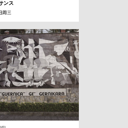
サンス
田周三
VEL