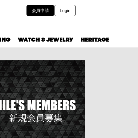
会員申請
Login
VING
WATCH & JEWELRY
HERITAGE