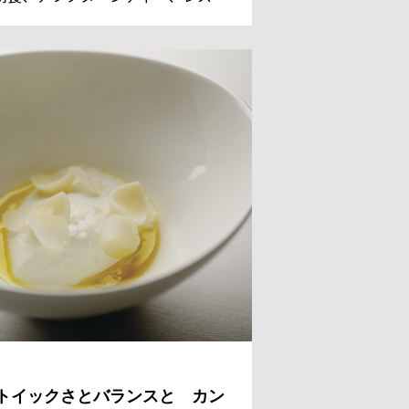
ンのデザートまでを担っているシェ
 パティシエのレジス・ドゥマネ氏。
国からのゲストのために、今日も甘
美しい、魔法のようなスイーツを作
。
トイックさとバランスと カン