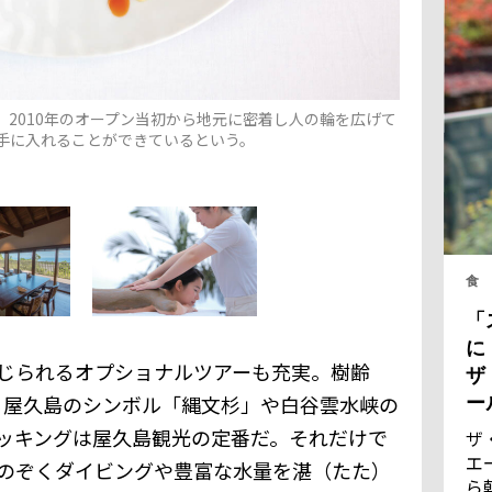
2010年のオープン当初から地元に密着し人の輪を広げて
手に入れることができているという。
食
「
に
感じられるオプショナルツアーも充実。樹齢
ザ
われる屋久島のシンボル「縄文杉」や白谷雲水峡の
ー
ッキングは屋久島観光の定番だ。それだけで
ザ
エ
のぞくダイビングや豊富な水量を湛（たた）
ら