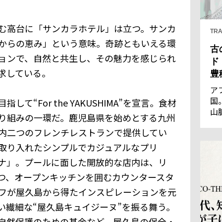
む高台に「サンカラホテル」は立つ。サンカ
TRA
からの恵み」という意味。奇跡ともいえる環
古
ョンで、自然と共生し、その魅力を感じられ
ド
求している。
豊
ア
国
て“For the YAKUSHIMA”を宣言。食材
山
り組みの一環だ。鹿児島県を始めとする九州
王
内二つのフレンチレストランで提供してい
優
通
取り入れたシンプルでカジュアルなプリ
の
ナ」。プールに面した開放的な店内は、リ
し
つ、オープンキッチンを囲むカウンタースタ
フが屋久島から得たインスピレーションを元
い繊細な“屋久島キュイジーヌ”を振る舞う。
自然保護のための基金など、屋久島の保全・