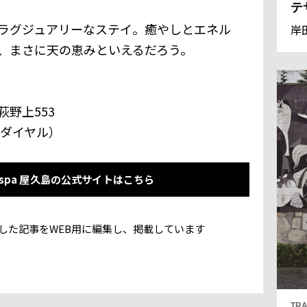
テ
ラグジュアリーなステイ。癒やしとエネル
岸
、まさに天の恵みといえるだろう。
野上553
専用ダイヤル）
tel&spa 屋久島の公式サイトはこちら
号に掲載した記事をWEB用に編集し、掲載しています
TRA