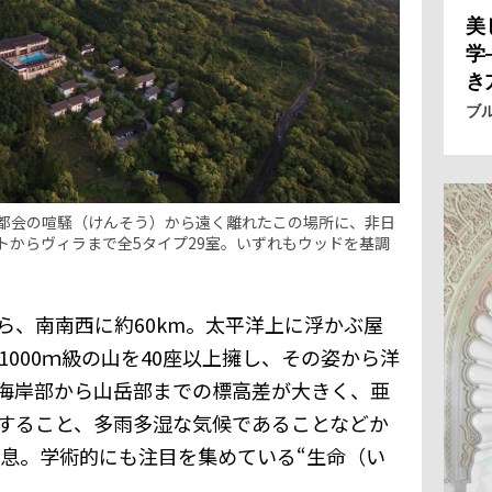
美
学
き
ブ
都会の喧騒（けんそう）から遠く離れたこの場所に、非日
トからヴィラまで全5タイプ29室。いずれもウッドを基調
ら、南南西に約60km。太平洋上に浮かぶ屋
1000ｍ級の山を40座以上擁し、その姿から洋
海岸部から山岳部までの標高差が大きく、亜
すること、多雨多湿な気候であることなどか
生息。学術的にも注目を集めている“生命（い