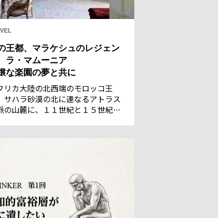
VEL
の王都、マラケシュのレジェン
 ラ・マムーニア
穣な楽園の夢と共に
フリカ大陸の北西端のモロッコ王
。サハラ砂漠の北に連なるアトラス
脈の山麓に、１１世紀と１５世紀の
都であった古都マラケシュがある。
れた灌漑技術で潤う都は、サハラの
商隊にとって、遊牧民のベルベル族
言葉で「神の国」を意味するに相応
い地だった。