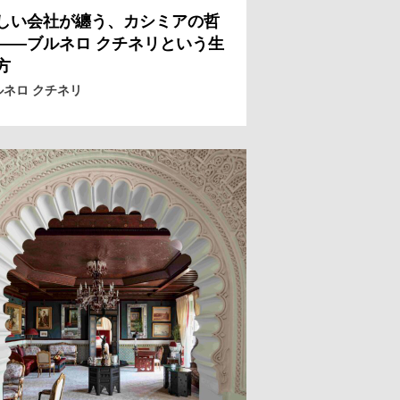
しい会社が纏う、カシミアの哲
——ブルネロ クチネリという生
方
ルネロ クチネリ