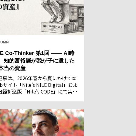
LUMN
E Co-Thinker 第1回 —— AI時
、知的富裕層が我が子に遺した
本当の資産
記事は、2026年春から夏にかけて本
bサイト「Nile's NILE Digital」およ
日経折込版「Nile's CODE」にて実施
た「AIに関する意識調査」の回答結
を基に執筆・構成したものです。