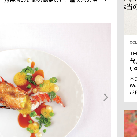
CO
TH
代
い
本
We
び
し
果