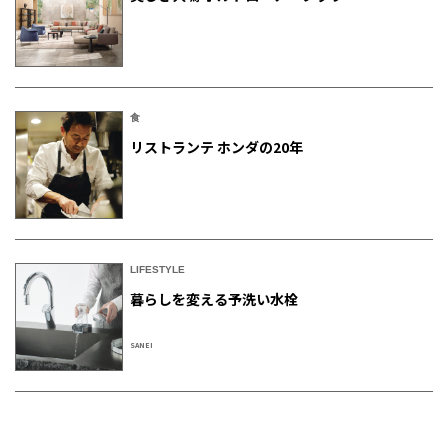
食
リストランテ ホンダの20年
LIFESTYLE
暮らしを変える予洗い水栓
SANEI