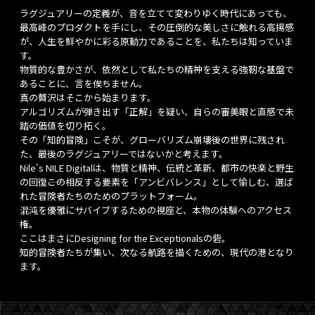
ラグジュアリーの定義が、音を立てて変わりゆく時代にあっても、
最高峰のプロダクトを手にし、その圧倒的な美しさに触れる高揚感
が、人生を鮮やかに彩る原動力であることを、私たちは知っていま
す。
物質的な豊かさが、依然として私たちの精神を支える強靭な基盤で
あることに、言を俟ちません。
真の贅沢はそこから始まります。
アルゴリズムが弾き出す「正解」を疑い、自らの審美眼と直感で未
踏の価値を切り拓く。
その「知的冒険」こそが、グローバリズム崩壊後の世界に残され
た、最後のラグジュアリーではないかと考えます。
Nile's NILE Digitalは、物質と精神、伝統と革新、都市の快楽と野生
の回復――この相反する要素を「アンビバレンス」として愉しむ、選ば
れた冒険者たちのためのプラットフォーム。
混沌を優雅にサバイブするための視座と、本物の体験へのアクセス
権。
ここはまさにDesigning for the Exceptionalsの砦。
知的冒険者たちが集い、次なる航路を描くための、現代の港となり
ます。