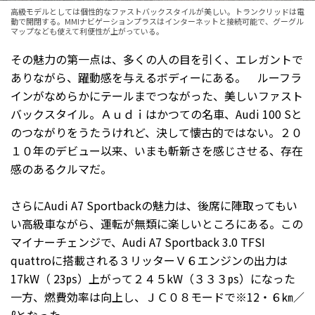
高級モデルとしては個性的なファストバックスタイルが美しい。トランクリッドは電
動で開閉する。MMIナビゲーションプラスはインターネットと接続可能で、グーグル
マップなども使えて利便性が上がっている。
その魅力の第一点は、多くの人の目を引く、エレガントで
ありながら、躍動感を与えるボディーにある。 ルーフラ
インがなめらかにテールまでつながった、美しいファスト
バックスタイル。Ａｕｄｉはかつての名車、Audi 100 Sと
のつながりをうたうけれど、決して懐古的ではない。２０
１０年のデビュー以来、いまも斬新さを感じさせる、存在
感のあるクルマだ。
さらにAudi A7 Sportbackの魅力は、後席に陣取ってもい
い高級車ながら、運転が無類に楽しいところにある。この
マイナーチェンジで、Audi A7 Sportback 3.0 TFSI
quattroに搭載される３リッターＶ６エンジンの出力は
17kW（ 23㎰）上がって２４５kW（３３３㎰）になった
一方、燃費効率は向上し、ＪＣ０８モードで※12・６㎞／