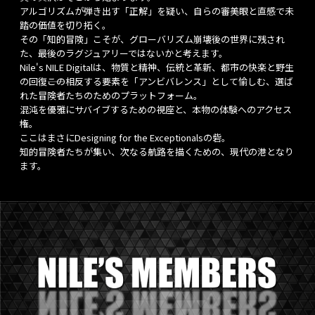
アルゴリズムが弾き出す「正解」を疑い、自らの審美眼と直感で未
踏の価値を切り拓く。
その「知的冒険」こそが、グローバリズム崩壊後の世界に残され
た、最後のラグジュアリーではないかと考えます。
Nile's NILE Digitalは、物質と精神、伝統と革新、都市の快楽と野生
の回復――この相反する要素を「アンビバレンス」として愉しむ、選ば
れた冒険者たちのためのプラットフォーム。
混沌を優雅にサバイブするための視座と、本物の体験へのアクセス
権。
ここはまさにDesigning for the Exceptionalsの砦。
知的冒険者たちが集い、次なる航路を描くための、現代の港となり
ます。