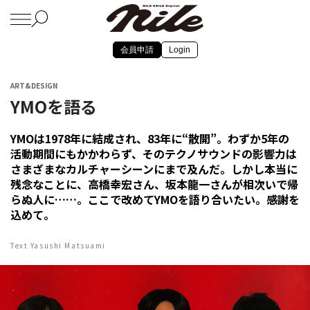
会員申請
Login
ART&DESIGN
YMOを語る
YMOは1978年に結成され、83年に“散開”。わずか5年の
活動期間にもかかわらず、そのテクノサウンドの影響力は
さまざまなカルチャーシーンにまで及んだ。しかし本当に
残念なことに、高橋幸宏さん、坂本龍一さんが相次いで帰
らぬ人に……。ここで改めてYMOを語り合いたい。感謝を
込めて。
Text Yasushi Matsuami