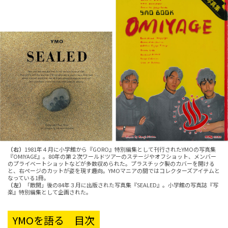
（右）
1981年４月に小学館から『GORO』特別編集として刊行されたYMOの写真集
『OMIYAGE』。80年の第２次ワールドツアーのステージやオフショット、メンバー
のプライベートショットなどが多数収められた。プラスチック製のカバーを開ける
と、右ページのカットが姿を現す趣向。YMOマニアの間ではコレクターズアイテムと
なっている1冊。
（左）
「散開」後の84年３月に出版された写真集『SEALED』。小学館の写真誌『写
楽』特別編集として企画された。
YMOを語る 目次