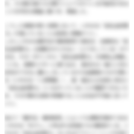
れ、その筋の者たちの間でシェアされている可能性がある
ことを丹念な調査に基づき、報道した。
こうした事態が続く背景において、いわゆる「反社会的勢
力」が潜んでいることは容易に想像がつく。
しかしいわゆる暴対法や暴排条例で表向き、伝統的な「反
社会的勢力」は身動きがとれない（ふりをしている）ので
ある。その一方でこれら「反社会的勢力」を事実上承継し
つつも、民間セクターに潜り込み、表向きは一般人と何ら
区別のできない暮らしをしているその血縁者たちが大勢い
る（いわゆる「二世問題」）。彼・彼女らは法的に見ると
「反社会的勢力」とつながっていることが確認できないた
め、その行動を当局が掌握することはほぼ不可能と言って
いい。
加えて「暴対法・暴排条例」によっても規制対象外である
いわゆる「半グレ」と呼ばれる若者たちの集団がいる。い
わゆる「反社会的勢力」のいわばアウトソーシングを受け