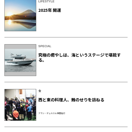
LIFESTYLE
2025年 開運
SPECIAL
究極の癒やしは、海というステージで堪能す
る。
食
西と東の料理人、鮪のせりを訪ねる
アラン・デュカス＆神田裕行