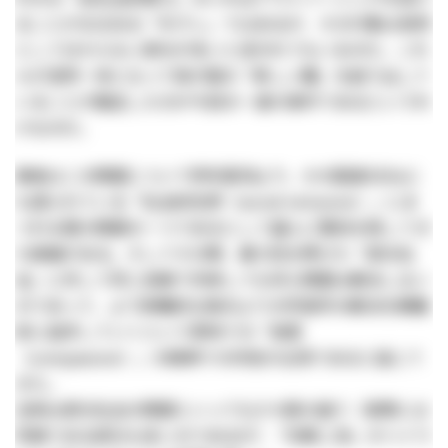
ることがままある「半グレ」ではあるが、その行動は依然
として分からない部分が多いと言われてもいるのだ。これ
らが混然一体となって我が国の「新しい闇」を創り出して
いることが露呈したのが今回の一連の事件であるというわ
けなのだ。
筆者はこの問題について昨年夏頃より、かの国連SDGsに
も語られている「社会的包摂（social inclusion）」にま
つわる重大問題の一つであるとして盛んに警告を発してき
た経緯がある。そしてその際、暴力性を帯びた「部分社
会」に対して同じ目線で対峙しても何ら問題は解決しない
のであって、より俯瞰的な視点より大所高所の解決を網羅
的に追求していくという意味での「慈愛
（compassion）」の精神での対処が必須であると論じて
きた。
当時は部分社会の問題といっても少々筋の違う（実際には
同根である部分も多いのであるが）「宗教二世」がハイラ