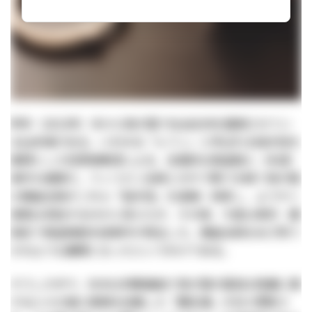
昨年（2022年）末から我が国で社会全体を震撼させてい
る出来事がある。いわゆる「ルフィ」と呼ばれる指示役を
筆頭とした犯罪者集団による、全国的な強盗殺人（未遂）
事件の連鎖だ。フィリピン当局とのやり取りを経て我が国
の捜査当局がこれら「指示役」を逮捕・拘束し、ようやく
事態は収拾するのかと見えたが、その実、今度は東京・墨
田区で強盗傷害未遂事件が発生した。捜査当局をあざ笑う
かのような展開となったというわけである。
そうした中で、NHKは特集番組で我が国の富裕な階層に属
する人々の個人情報を記載した「闇名簿」が日々更新さ