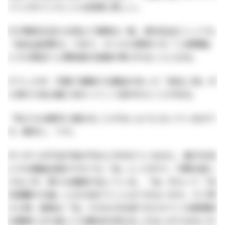
イトされていたことは記憶に新しい。
だが晩秋を迎える頃より事態は一転、部分社会といっても
「反社会的勢力」であり、かつその意味での「二世問題」
とその周辺へと関係者の目線が移されることになる。
そうした中、対面で接触する機会のあった「反社二世」の
人物から私は面と向かってこう言われたことがある。
「私たちは絶対に捕まることがないようになっているので
す。絶対に、です」
ギリギリの不法行為が巧みに行われているのに、面子を気
にする捜査当局がそれでも「法」にこだわり、行動を起こ
さない中、新たな被害が生じている。「法」をもって「法
を蹂躙する者」に立ち向かうことはできないのか。そう考
えた時、結局は「法」そのものを成り立たせている根源的
な要素に立ち返っての解決を求めるしかないのではないだ