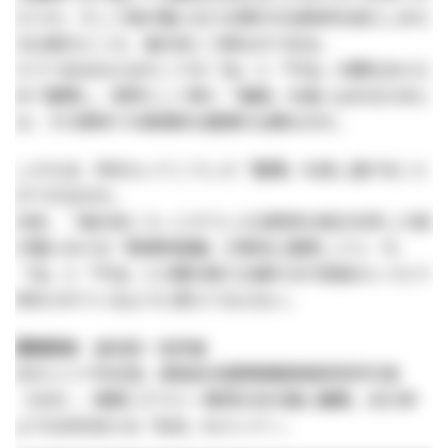
ろうか。そして我が国における現行の法秩序を成らしめた
のは実のところ、海の向こう側なのである。
そうであるならばそこでの「法」と「不法」の間をあらた
めて整理し、依然として続く「被害」を食い止めるために
は、その意味での根源的な整理が必要なのだ。
しからば、何をもってこうした「整理」を成し遂げること
ができるのか。
元来、「海の向こう」にそうした法秩序の成立を許した我
が国における「根源的階層」の意向に留意しつつ、今、
「法」と「不法」との間の新たな線引きが至高のレベルで
求められているように思えてならない。
原田武夫 はらだ・たけお
元キャリア外交官。原田武夫国際戦略情報研究所代表
（CEO）。情報リテラシー教育を多方面に展開。2015年
よりG20を支える「B20」のメンバー。