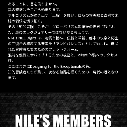
あることに、言を俟ちません。
真の贅沢はそこから始まります。
アルゴリズムが弾き出す「正解」を疑い、自らの審美眼と直感で未
踏の価値を切り拓く。
その「知的冒険」こそが、グローバリズム崩壊後の世界に残され
た、最後のラグジュアリーではないかと考えます。
Nile's NILE Digitalは、物質と精神、伝統と革新、都市の快楽と野生
の回復――この相反する要素を「アンビバレンス」として愉しむ、選ば
れた冒険者たちのためのプラットフォーム。
混沌を優雅にサバイブするための視座と、本物の体験へのアクセス
権。
ここはまさにDesigning for the Exceptionalsの砦。
知的冒険者たちが集い、次なる航路を描くための、現代の港となり
ます。