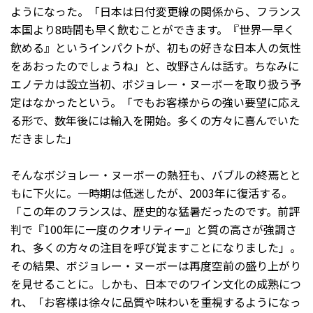
ようになった。「日本は日付変更線の関係から、フランス
本国より8時間も早く飲むことができます。『世界一早く
飲める』というインパクトが、初もの好きな日本人の気性
をあおったのでしょうね」と、改野さんは話す。ちなみに
エノテカは設立当初、ボジョレー・ヌーボーを取り扱う予
定はなかったという。「でもお客様からの強い要望に応え
る形で、数年後には輸入を開始。多くの方々に喜んでいた
だきました」
そんなボジョレー・ヌーボーの熱狂も、バブルの終焉とと
もに下火に。一時期は低迷したが、2003年に復活する。
「この年のフランスは、歴史的な猛暑だったのです。前評
判で『100年に一度のクオリティー』と質の高さが強調さ
れ、多くの方々の注目を呼び覚ますことになりました」。
その結果、ボジョレー・ヌーボーは再度空前の盛り上がり
を見せることに。しかも、日本でのワイン文化の成熟につ
れ、「お客様は徐々に品質や味わいを重視するようになっ