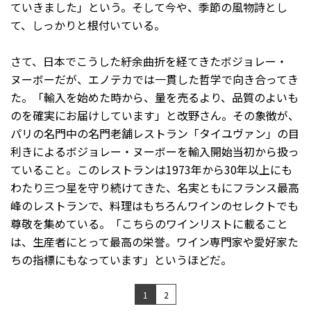
ていきました」という。そして今や、季節の風物詩とし
て、しっかりと根付いている。
さて、日本でこうした紆余曲折を経てきたボジョレー・
ヌーボーだが、エノテカでは一貫した哲学で向き合ってき
た。「輸入を始めた時から、量を売るより、品質のよいも
のを確実にお届けしています」と改野さん。その象徴が、
パリの名門中の名門老舗レストラン「タイユヴァン」の目
利きによるボジョレー・ヌーボーを輸入開始当初から扱っ
ていること。このレストランは1973年から30年以上にも
わたり三つ星を守り続けてきた、名実ともにフランス最高
峰のレストランで、料理はもちろんワインのセレクトでも
尊敬を集めている。「こちらのワインリストに載ること
は、生産者にとって最高の栄誉。ワイン専門家や愛好家た
ちの指標にもなっています」というほどだ。
1
2