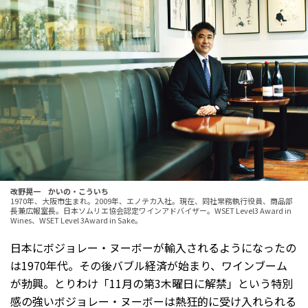
改野晃一 かいの・こういち
1970年、大阪市生まれ。2009年、エノテカ入社。現在、同社常務執行役員、商品部
長兼広報室長。日本ソムリエ協会認定ワインアドバイザー。WSET Level3 Award in
Wines、WSET Level 3Award in Sake。
日本にボジョレー・ヌーボーが輸入されるようになったの
は1970年代。その後バブル経済が始まり、ワインブーム
が勃興。とりわけ「11月の第3木曜日に解禁」という特別
感の強いボジョレー・ヌーボーは熱狂的に受け入れられる