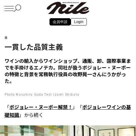
会員申請
Login
食
一貫した品質主義
ワインの輸入からワインショップ、通販、卸、国際事業ま
でを手掛けるエノテカ。同社が扱うボジョレー・ヌーボー
の特徴と背景を常務執行役員の改野晃一さんにうかがっ
た。
Photo Masahiro Goda Text Izumi Shibata
「
ボジョレー・ヌーボー解禁！
」「
ボジョレーワインの基
礎知識
」から続く