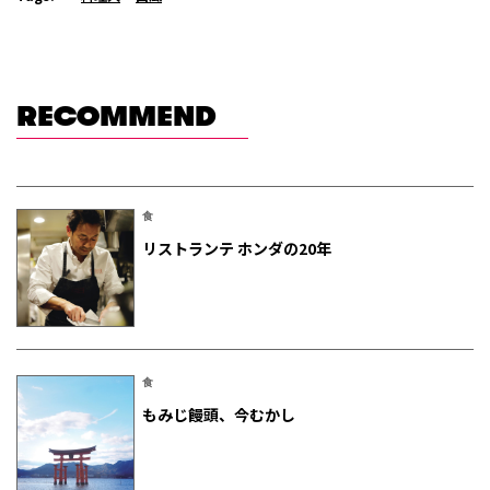
RECOMMEND
食
リストランテ ホンダの20年
食
もみじ饅頭、今むかし