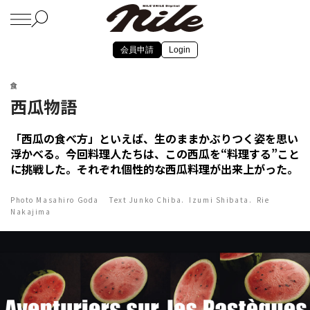
会員申請
Login
食
西瓜物語
「西瓜の食べ方」といえば、生のままかぶりつく姿を思い
浮かべる。今回料理人たちは、この西瓜を“料理する”こと
に挑戦した。それぞれ個性的な西瓜料理が出来上がった。
Photo Masahiro Goda Text Junko Chiba. Izumi Shibata. Rie
Nakajima