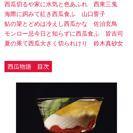
西瓜切るや家に水気と色あふれ 西東三鬼
海際に跼みて紅き西瓜食ふ 山口誓子
鮎の簗とどめは冷えし西瓜かな 佐治玄鳥
モンロー忌今日と知らずに西瓜食ふ 皆吉司
夏の果て西瓜大きく切られけり 鈴木真砂女
西瓜物語 目次