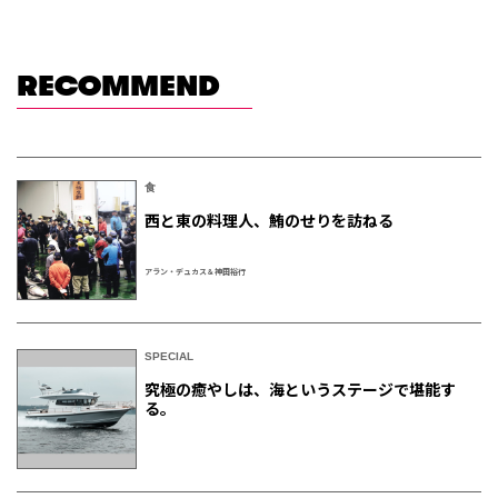
RECOMMEND
食
西と東の料理人、鮪のせりを訪ねる
アラン・デュカス＆神田裕行
SPECIAL
究極の癒やしは、海というステージで堪能す
る。