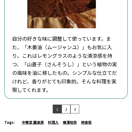
自分の好きな味に調整して使っています。ま
た、「木姜油（ムージャンユ）」もお気に入
り。これはレモングラスのような清涼感を持
つ、「山蒼子（さんそうし）」という植物の実
の風味を油に移したもの。シンプルな仕立てだ
けれど、香りがとても印象的。そんな料理を実
現してくれます。
1
2
3
Tags:
中華菜 膳楽房
料理人
榛澤知弥
神楽坂