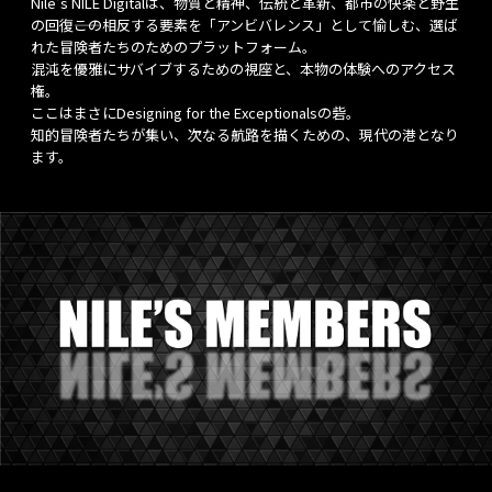
Nile's NILE Digitalは、物質と精神、伝統と革新、都市の快楽と野生
の回復――この相反する要素を「アンビバレンス」として愉しむ、選ば
れた冒険者たちのためのプラットフォーム。
混沌を優雅にサバイブするための視座と、本物の体験へのアクセス
権。
ここはまさにDesigning for the Exceptionalsの砦。
知的冒険者たちが集い、次なる航路を描くための、現代の港となり
ます。