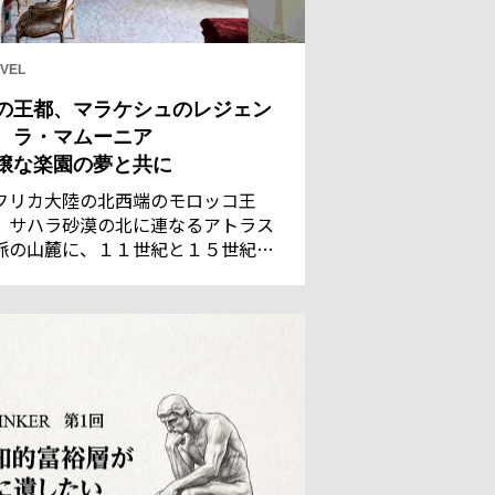
VEL
の王都、マラケシュのレジェン
 ラ・マムーニア
穣な楽園の夢と共に
フリカ大陸の北西端のモロッコ王
。サハラ砂漠の北に連なるアトラス
脈の山麓に、１１世紀と１５世紀の
都であった古都マラケシュがある。
れた灌漑技術で潤う都は、サハラの
商隊にとって、遊牧民のベルベル族
言葉で「神の国」を意味するに相応
い地だった。