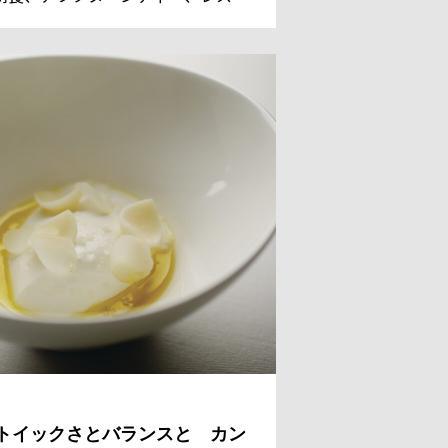
ンのデザートまでを担っているシェ
 パティシエのレジス・ドゥマネ氏。
国からのゲストのために、今日も甘
美しい、魔法のようなスイーツを作
。
トイックさとバランスと カン