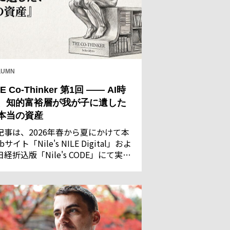
LUMN
E Co-Thinker 第1回 —— AI時
、知的富裕層が我が子に遺した
本当の資産
記事は、2026年春から夏にかけて本
bサイト「Nile's NILE Digital」およ
日経折込版「Nile's CODE」にて実施
た「AIに関する意識調査」の回答結
を基に執筆・構成したものです。