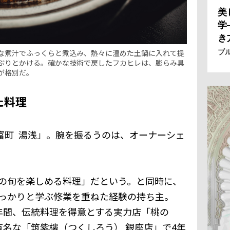
美
学
き
ブ
な煮汁でふっくらと煮込み、熱々に温めた土鍋に入れて提
ぷりとかける。確かな技術で戻したフカヒレは、膨らみ具
が格別だ。
た料理
新富町 湯浅」。腕を振るうのは、オーナーシェ
の旬を楽しめる料理」だという。と同時に、
っかりと学ぶ修業を重ねた経験の持ち主。
年間、伝統料理を得意とする実力店「桃の
有名な「筑紫樓（つくしろう） 銀座店」で4年