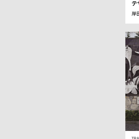
テ
岸
TRA