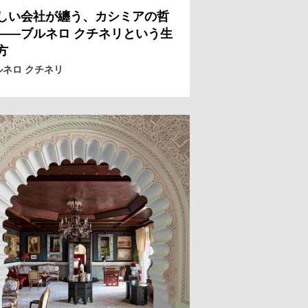
しい会社が纏う、カシミアの哲
——ブルネロ クチネリという生
方
ルネロ クチネリ