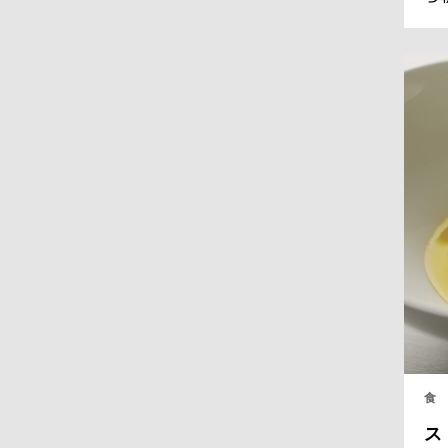
ラ
フ
全
く
る
食
ス