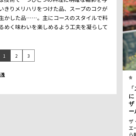
いきりメリハリをつけた品、スープのコクが
生かした品……。主にコースのスタイルで料
るめく味わいを楽しめるよう工夫を凝らして
1
2
3
湯浅
食
「
に
ザ
ー
ザ
エ
ら