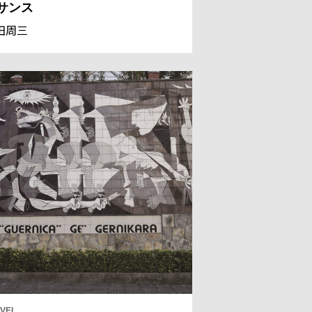
サンス
田周三
VEL