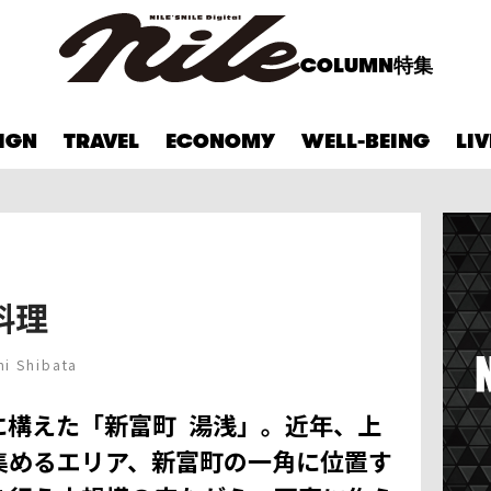
COLUMN
特集
IGN
TRAVEL
ECONOMY
WELL-BEING
LI
料理
i Shibata
月に構えた「新富町 湯浅」。近年、上
集めるエリア、新富町の一角に位置す