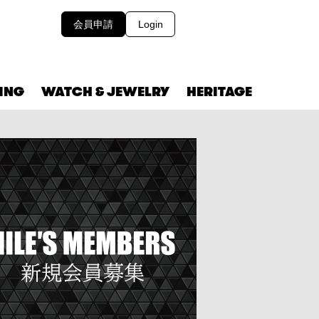
会員申請
Login
VING
WATCH & JEWELRY
HERITAGE