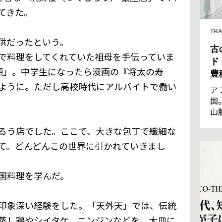
てきた。
TRA
供だったという。
古
で料理をしてくれていた祖母を手伝っていま
ド
頃」。中学生になったら漫画の『将太の寿
豊
ように。ただし高校時代にアルバイトで働い
ア
国
山
王
るう店でした。ここで、大きな包丁で繊細な
優
通
て。どんどんこの世界に引かれていきまし
の
し
国料理を学んだ。
印象深い経験をした。「天外天」では、伝統
蒸し鶏やシイタケ、ニンジンなどを、大皿に