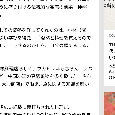
うに盛り付ける伝統的な宴席の前菜「拌盤
。
しての姿勢を作ってくれたのは、小林（武
CO
深い学びを得た。「漫然と料理を覚えるので
ぜ、こうするのか』を、自分の頭で考えるこ
TH
代
い
本
高級料理店らしく、フカヒレはもちろん、ツバ
We
ど、中国料理の高級乾物を多く扱った。さら
び
し
「大力商店」で働き、魚に関する知識を磨い
果
幅広い経験に裏打ちされた料理だ。
な技術で一つひとつの料理に明確な輪郭を与