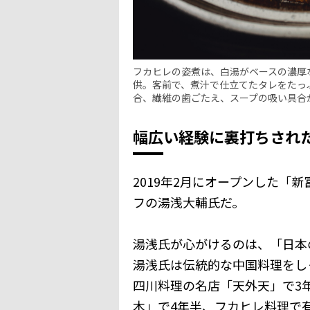
フカヒレの姿煮は、白湯がベースの濃厚
供。客前で、煮汁で仕立てたタレをたっ
合、繊維の歯ごたえ、スープの吸い具合
幅広い経験に裏打ちされ
2019年2月にオープンした「
フの湯浅大輔氏だ。
湯浅氏が心がけるのは、「日本
湯浅氏は伝統的な中国料理をし
四川料理の名店「天外天」で3
木」で4年半、フカヒレ料理で