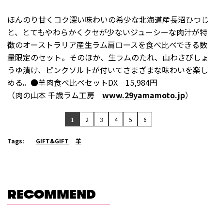
ほんのり甘くコク深い味わいの希少な北海道産長沼ひつじ
と、とてもやわらかくクセが少ないジューシーな肉汁が特
徴のオーストラリア産生ラム肩ロースを食べ比べできる数
量限定のセット。そのほか、生ラムのたれ、山わさびしょ
うゆ漬け、ピンクソルトが付いてさまざまな味わいを楽し
める。●羊肉食べ比べセットDX 15,984円
（肉の山本 千歳ラム工房
www.29yamamoto.jp
）
1
2
3
4
5
6
Tags:
GIFT&GIFT
羊
RECOMMEND