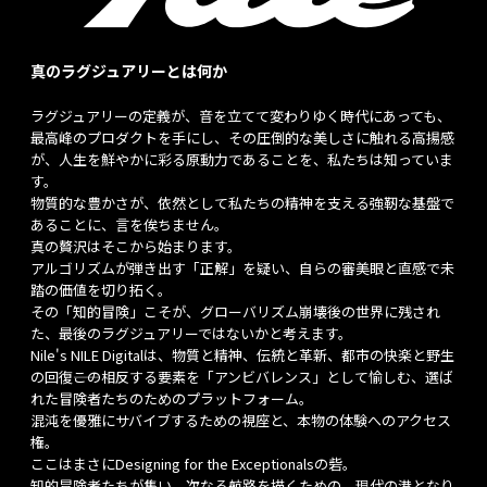
真のラグジュアリーとは何か
ラグジュアリーの定義が、音を立てて変わりゆく時代にあっても、
最高峰のプロダクトを手にし、その圧倒的な美しさに触れる高揚感
が、人生を鮮やかに彩る原動力であることを、私たちは知っていま
す。
物質的な豊かさが、依然として私たちの精神を支える強靭な基盤で
あることに、言を俟ちません。
真の贅沢はそこから始まります。
アルゴリズムが弾き出す「正解」を疑い、自らの審美眼と直感で未
踏の価値を切り拓く。
その「知的冒険」こそが、グローバリズム崩壊後の世界に残され
た、最後のラグジュアリーではないかと考えます。
Nile's NILE Digitalは、物質と精神、伝統と革新、都市の快楽と野生
の回復――この相反する要素を「アンビバレンス」として愉しむ、選ば
れた冒険者たちのためのプラットフォーム。
混沌を優雅にサバイブするための視座と、本物の体験へのアクセス
権。
ここはまさにDesigning for the Exceptionalsの砦。
知的冒険者たちが集い、次なる航路を描くための、現代の港となり