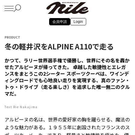
会員申請
Login
PRODUCT
冬の軽井沢をALPINE A110で走る
かつて、ラリー世界選手権で優勝し、世界にその名を轟か
せたアルピーヌが帰ってきた。 卓越した敏捷性とエレガ
ンスをまとうこの2シーター スポーツクーペは、ワインデ
ィングロードでも心地良い走りを実現する、真のファン・
トゥ・ドライブ（走る楽しさ）を追求した唯一無二のクル
マだ。
Text Rie Nakajima
アルピーヌの名は、世界の愛好家の胸を躍らせる、魔法の
ような魅力がある。１９５５年に創設されたフランスのス