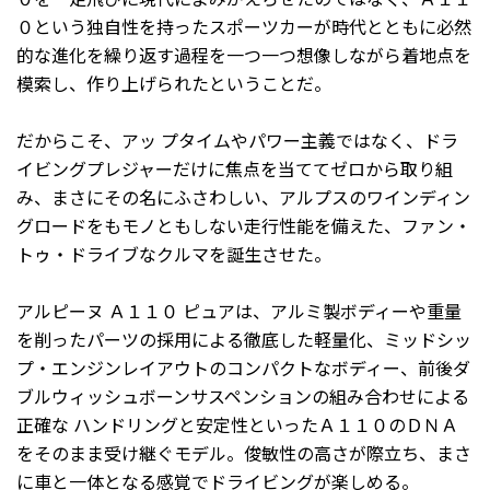
０という独自性を持ったスポーツカーが時代とともに必然
的な進化を繰り返す過程を一つ一つ想像しながら着地点を
模索し、作り上げられたということだ。
だからこそ、アッ プタイムやパワー主義ではなく、ドラ
イビングプレジャーだけに焦点を当ててゼロから取り組
み、まさにその名にふさわしい、アルプスのワインディン
グロードをもモノともしない走行性能を備えた、ファン・
トゥ・ドライブなクルマを誕生させた。
アルピーヌ Ａ１１０ ピュアは、アルミ製ボディーや重量
を削ったパーツの採用による徹底した軽量化、ミッドシッ
プ・エンジンレイアウトのコンパクトなボディー、前後ダ
ブルウィッシュボーンサスペンションの組み合わせによる
正確な ハンドリングと安定性といったＡ１１０のＤＮＡ
をそのまま受け継ぐモデル。俊敏性の高さが際立ち、まさ
に車と一体となる感覚でドライビングが楽しめる。