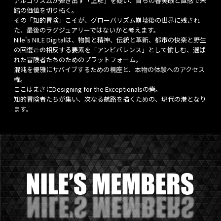
アルゴリズムが弾き出す「正解」を疑い、自らの審美眼と直感で未
踏の価値を切り拓く。
その「知的冒険」こそが、グローバリズム崩壊後の世界に残され
た、最後のラグジュアリーではないかと考えます。
Nile's NILE Digitalは、物質と精神、伝統と革新、都市の快楽と野生
の回復――この相反する要素を「アンビバレンス」として愉しむ、選ば
れた冒険者たちのためのプラットフォーム。
混沌を優雅にサバイブするための視座と、本物の体験へのアクセス
権。
ここはまさにDesigning for the Exceptionalsの砦。
知的冒険者たちが集い、次なる航路を描くための、現代の港となり
ます。