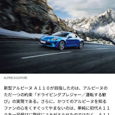
ALPINE A110 PURE
新型アルピーヌ Ａ１１０が目指したのは、アルピーヌの
ただ一つの約束「ドライビングプレジャー／運転する歓
び」の実現である。さらに、かつてのアルピーヌを知る
ファンの心をくすぐってやまないのは、単純に初代Ａ１１
０を一足飛びに現代によみがえらせたのではなく、Ａ１１