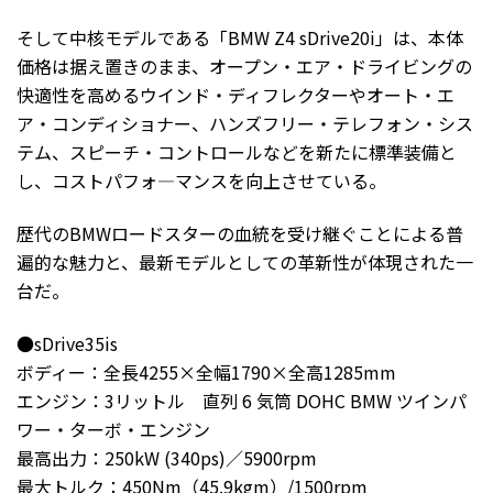
そして中核モデルである「BMW Z4 sDrive20i」は、本体
価格は据え置きのまま、オープン・エア・ドライビングの
快適性を高めるウインド・ディフレクターやオート・エ
ア・コンディショナー、ハンズフリー・テレフォン・シス
テム、スピーチ・コントロールなどを新たに標準装備と
し、コストパフォ―マンスを向上させている。
歴代のBMWロードスターの血統を受け継ぐことによる普
遍的な魅力と、最新モデルとしての革新性が体現された一
台だ。
●sDrive35is
ボディー：全長4255×全幅1790×全高1285mm
エンジン：3リットル 直列 6 気筒 DOHC BMW ツインパ
ワー・ターボ・エンジン
最高出力：250kW (340ps)／5900rpm
最大トルク：450Nm（45.9kgm）/1500rpm