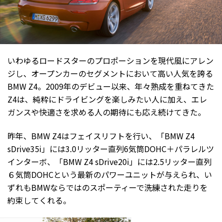
いわゆるロードスターのプロポーションを現代風にアレン
ジし、オープンカーのセグメントにおいて高い人気を誇る
BMW Z4。2009年のデビュー以来、年々熟成を重ねてきた
Z4は、純粋にドライビングを楽しみたい人に加え、エレ
ガンスや快適さを求める人の期待にも応え続けてきた。
昨年、BMW Z4はフェイスリフトを行い、「BMW Z4
sDrive35i」には3.0リッター直列6気筒DOHC＋パラレルツ
インターボ、「BMW Z4 sDrive20i」には2.5リッター直列
６気筒DOHCという最新のパワーユニットが与えられ、い
ずれもBMWならではのスポーティーで洗練された走りを
約束してくれる。