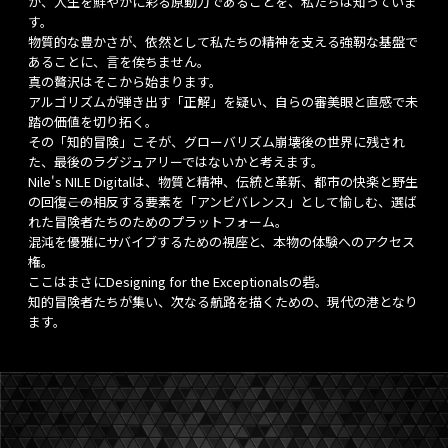
が、人生を鮮やかに彩る原動力であることを、私たちは知っていま
す。
物質的な豊かさが、依然として私たちの精神を支える強靭な基盤で
あることに、言を俟ちません。
真の贅沢はそこから始まります。
アルゴリズムが弾き出す「正解」を疑い、自らの審美眼と直感で未
踏の価値を切り拓く。
その「知的冒険」こそが、グローバリズム崩壊後の世界に残され
た、最後のラグジュアリーではないかと考えます。
Nile's NILE Digitalは、物質と精神、伝統と革新、都市の快楽と野生
の回復――この相反する要素を「アンビバレンス」として愉しむ、選ば
れた冒険者たちのためのプラットフォーム。
混沌を優雅にサバイブするための視座と、本物の体験へのアクセス
権。
ここはまさにDesigning for the Exceptionalsの砦。
知的冒険者たちが集い、次なる航路を描くための、現代の港となり
ます。