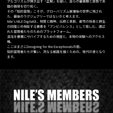
アルゴリズムが弾き出す「正解」を疑い、自らの審美眼と直感で未
踏の価値を切り拓く。
その「知的冒険」こそが、グローバリズム崩壊後の世界に残され
た、最後のラグジュアリーではないかと考えます。
Nile's NILE Digitalは、物質と精神、伝統と革新、都市の快楽と野生
の回復――この相反する要素を「アンビバレンス」として愉しむ、選ば
れた冒険者たちのためのプラットフォーム。
混沌を優雅にサバイブするための視座と、本物の体験へのアクセス
権。
ここはまさにDesigning for the Exceptionalsの砦。
知的冒険者たちが集い、次なる航路を描くための、現代の港となり
ます。