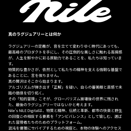
真のラグジュアリーとは何か
ラグジュアリーの定義が、音を立てて変わりゆく時代にあっても、
最高峰のプロダクトを手にし、その圧倒的な美しさに触れる高揚感
が、人生を鮮やかに彩る原動力であることを、私たちは知っていま
す。
物質的な豊かさが、依然として私たちの精神を支える強靭な基盤で
あることに、言を俟ちません。
真の贅沢はそこから始まります。
アルゴリズムが弾き出す「正解」を疑い、自らの審美眼と直感で未
踏の価値を切り拓く。
その「知的冒険」こそが、グローバリズム崩壊後の世界に残され
た、最後のラグジュアリーではないかと考えます。
Nile's NILE Digitalは、物質と精神、伝統と革新、都市の快楽と野生
の回復――この相反する要素を「アンビバレンス」として愉しむ、選ば
れた冒険者たちのためのプラットフォーム。
混沌を優雅にサバイブするための視座と、本物の体験へのアクセス