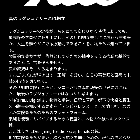
真のラグジュアリーとは何か
ラグジュアリーの定義が、音を立てて変わりゆく時代にあっても、
最高峰のプロダクトを手にし、その圧倒的な美しさに触れる高揚感
が、人生を鮮やかに彩る原動力であることを、私たちは知っていま
す。
物質的な豊かさが、依然として私たちの精神を支える強靭な基盤で
あることに、言を俟ちません。
真の贅沢はそこから始まります。
アルゴリズムが弾き出す「正解」を疑い、自らの審美眼と直感で未
踏の価値を切り拓く。
その「知的冒険」こそが、グローバリズム崩壊後の世界に残され
た、最後のラグジュアリーではないかと考えます。
Nile's NILE Digitalは、物質と精神、伝統と革新、都市の快楽と野生
の回復――この相反する要素を「アンビバレンス」として愉しむ、選ば
れた冒険者たちのためのプラットフォーム。
混沌を優雅にサバイブするための視座と、本物の体験へのアクセス
権。
ここはまさにDesigning for the Exceptionalsの砦。
知的冒険者たちが集い、次なる航路を描くための、現代の港となり