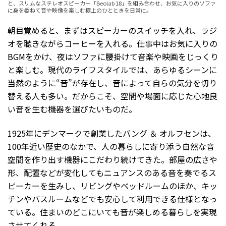
と、スリムなステレオスピーカー「Beolab 18」を組み合わせ、お気に入りのソファ
に身を委ねて音や映像を楽しむ極上のひとときを日常に。
朝目覚めると、まずはスピーカーのスイッチを入れ、ラジ
オを聴きながらコーヒーを入れる。仕事中はお気に入りの
BGMをかけ、夜はソファに腰掛けて音楽や映画をじっくり
と楽しむ。現代のライフスタイルでは、あらゆるシーンに
当然のように“音”が存在し、音によって自らの気分を切り
替える人も多い。だからこそ、空間や場面に応じた心地良
い音を生む機器を選びたいものだ。
1925年にデンマークで創業したバング ＆ オルフセンは、
100年近い歴史のなかで、人の暮らしに寄り添う自然な音
空間を作り出す機器にこだわり続けてきた。部屋の広さや
形、配置などが変化してもニュアンスのある音を奏でるス
ピーカーを生みし、リビングやベッドルームのほか、キッ
チンやバスルームなどでも安心して利用できる仕様となっ
ている。住まいのどこにいても音が楽しめる暮らしを実現
させてくれる。