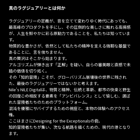
真のラグジュアリーとは何か
ラグジュアリーの定義が、音を立てて変わりゆく時代にあっても、
最高峰のプロダクトを手にし、その圧倒的な美しさに触れる高揚感
が、人生を鮮やかに彩る原動力であることを、私たちは知っていま
す。
物質的な豊かさが、依然として私たちの精神を支える強靭な基盤で
あることに、言を俟ちません。
真の贅沢はそこから始まります。
アルゴリズムが弾き出す「正解」を疑い、自らの審美眼と直感で未
踏の価値を切り拓く。
その「知的冒険」こそが、グローバリズム崩壊後の世界に残され
た、最後のラグジュアリーではないかと考えます。
Nile's NILE Digitalは、物質と精神、伝統と革新、都市の快楽と野生
の回復――この相反する要素を「アンビバレンス」として愉しむ、選ば
れた冒険者たちのためのプラットフォーム。
混沌を優雅にサバイブするための視座と、本物の体験へのアクセス
権。
ここはまさにDesigning for the Exceptionalsの砦。
知的冒険者たちが集い、次なる航路を描くための、現代の港となり
ます。