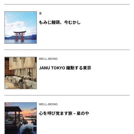
食
もみじ饅頭、今むかし
WELL-BEING
JANU TOKYO 躍動する東京
WELL-BEING
心を呼び覚ます旅 – 星のや