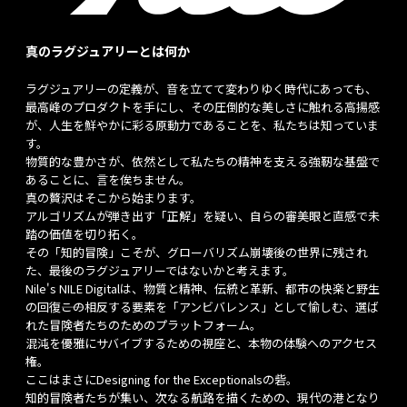
真のラグジュアリーとは何か
ラグジュアリーの定義が、音を立てて変わりゆく時代にあっても、
最高峰のプロダクトを手にし、その圧倒的な美しさに触れる高揚感
が、人生を鮮やかに彩る原動力であることを、私たちは知っていま
す。
物質的な豊かさが、依然として私たちの精神を支える強靭な基盤で
あることに、言を俟ちません。
真の贅沢はそこから始まります。
アルゴリズムが弾き出す「正解」を疑い、自らの審美眼と直感で未
踏の価値を切り拓く。
その「知的冒険」こそが、グローバリズム崩壊後の世界に残され
た、最後のラグジュアリーではないかと考えます。
Nile's NILE Digitalは、物質と精神、伝統と革新、都市の快楽と野生
の回復――この相反する要素を「アンビバレンス」として愉しむ、選ば
れた冒険者たちのためのプラットフォーム。
混沌を優雅にサバイブするための視座と、本物の体験へのアクセス
権。
ここはまさにDesigning for the Exceptionalsの砦。
知的冒険者たちが集い、次なる航路を描くための、現代の港となり