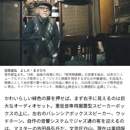
吉田昌弘 よしだ・まさひろ
東京都生まれ。78年、自身の母親と共に「喫茶映画館」の営業を始め、82年のリニ
ューアルでジャズ喫茶として「ジャズと映画を発信する文化の中継基地」を目指す。
映画人として向井寛や唐十郎などの作品に携わるも、2000年以降はジャズ喫茶経営
に専念。ライブやトークイベント、映画の上映会なども積極的に企画している。
かわいらしい緑色の扉を押せば、まず右手に見えるのは巨
大なオーディオセット。重低音専用据置型スピーカーボッ
クスの上に、左右のバレンシアボックススピーカー、ウッ
ドホーン。自作の音響システムでジャズ通の客を迎えるの
は、マスターの吉田昌弘氏だ。文京区白山。現在は薬師坂