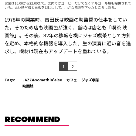
営業は16:00から22:00まで。店内ではコーヒーだけでなくアルコール類も提供されて
いる。古い映写機と看板を目印にして、小さな階段を下ったところにある。
1978年の開業時、吉田氏は映画の助監督の仕事をしてい
た。そのため店も映画色が強く、当時は店名も「喫茶 映
画館」。その後、82年の移転を機にジャズ喫茶として方針
を定め、本格的な機器を導入した。生の演奏に近い音を追
求し、機材は現在もアップデートを重ねている。
1
2
Tags:
JAZZ&somethin'else
カフェ
ジャズ喫茶
映画館
RECOMMEND