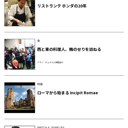
リストランテ ホンダの20年
食
西と東の料理人、鮪のせりを訪ねる
アラン・デュカス＆神田裕行
特集
ローマから始まる Incipit Romae
WATCH & JEWELRY