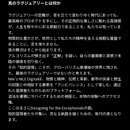
真のラグジュアリーとは何か
ラグジュアリーの定義が、音を立てて変わりゆく時代にあっても、
最高峰のプロダクトを手にし、その圧倒的な美しさに触れる高揚感
が、人生を鮮やかに彩る原動力であることを、私たちは知っていま
す。
物質的な豊かさが、依然として私たちの精神を支える強靭な基盤で
あることに、言を俟ちません。
真の贅沢はそこから始まります。
アルゴリズムが弾き出す「正解」を疑い、自らの審美眼と直感で未
踏の価値を切り拓く。
その「知的冒険」こそが、グローバリズム崩壊後の世界に残され
た、最後のラグジュアリーではないかと考えます。
Nile's NILE Digitalは、物質と精神、伝統と革新、都市の快楽と野生
の回復――この相反する要素を「アンビバレンス」として愉しむ、選ば
れた冒険者たちのためのプラットフォーム。
混沌を優雅にサバイブするための視座と、本物の体験へのアクセス
権。
ここはまさにDesigning for the Exceptionalsの砦。
知的冒険者たちが集い、次なる航路を描くための、現代の港となり
ます。