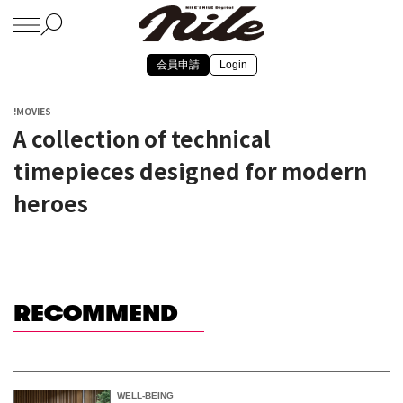
会員申請
Login
!MOVIES
A collection of technical
timepieces designed for modern
heroes
RECOMMEND
WELL-BEING