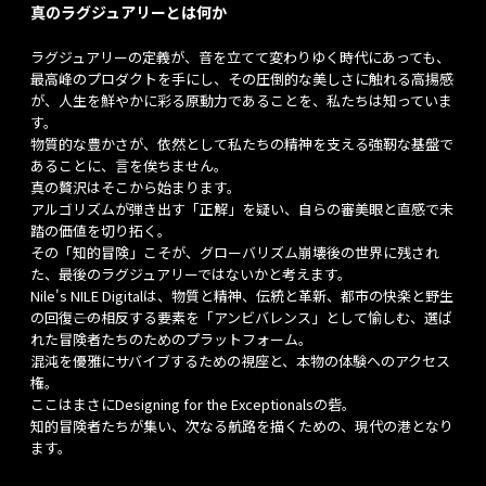
真のラグジュアリーとは何か
ラグジュアリーの定義が、音を立てて変わりゆく時代にあっても、
最高峰のプロダクトを手にし、その圧倒的な美しさに触れる高揚感
が、人生を鮮やかに彩る原動力であることを、私たちは知っていま
す。
物質的な豊かさが、依然として私たちの精神を支える強靭な基盤で
あることに、言を俟ちません。
真の贅沢はそこから始まります。
アルゴリズムが弾き出す「正解」を疑い、自らの審美眼と直感で未
踏の価値を切り拓く。
その「知的冒険」こそが、グローバリズム崩壊後の世界に残され
た、最後のラグジュアリーではないかと考えます。
Nile's NILE Digitalは、物質と精神、伝統と革新、都市の快楽と野生
の回復――この相反する要素を「アンビバレンス」として愉しむ、選ば
れた冒険者たちのためのプラットフォーム。
混沌を優雅にサバイブするための視座と、本物の体験へのアクセス
権。
ここはまさにDesigning for the Exceptionalsの砦。
知的冒険者たちが集い、次なる航路を描くための、現代の港となり
ます。