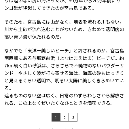
りは陸のない浅い海だったが、50万年から20万年前にサ
ンゴ礁が隆起してできたのが宮古島である。
そのため、宮古島には山がなく、地表を流れる川もない。
川から土砂が流れ込むことがないため、きわめて透明度の
高い青い海が保たれるのだ。
なかでも「東洋一美しいビーチ」と評されるのが、宮古島
南西部にある与那覇前浜（よなはまえはま）ビーチだ。約
7km続く白い砂浜は、さらさらで不純物のないパウダーサ
ンド。やさしく波が打ち寄せる海は、海底の砂もはっきり
と見えるくらい透明で、明るい太陽に美しくきらめいてい
る。
遮るもののない空は広く、日常のわずらわしさから解放さ
れる、この上なくぜいたくなひとときを満喫できる。
1
2
3