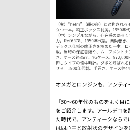
（右）“helm” （船の舵）と通称さ
立つ一本。純正ボックス付属。1950年代製
（中）シンプルながら、存在感のあるく
力。Ref.6378、1950年代製。自動巻
デックス仕様の端正さを極めた一本。ロー
載。当時の保証書類や、ムーブメントナン
き、ケース径35㎜、YGケース、972,0
押しタイプの懐中時計。ダボと呼ばれる
せる。1900年代製。手巻き、ケース径44㎜
オメガとロンジンも、アンティ
「50～60年代のものをよく目
をご紹介します。アールデコを
た時代で、アンティークならで
は同心円と放射状のデザインを