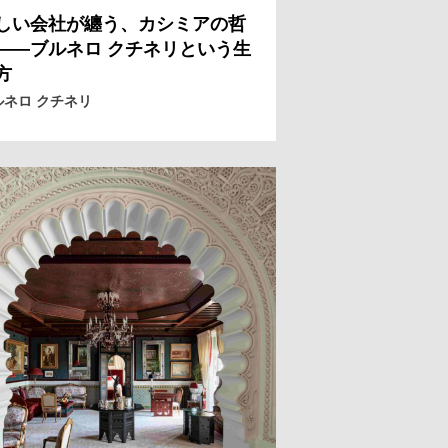
しい会社が纏う、カシミアの哲
——ブルネロ クチネリという生
方
ルネロ クチネリ