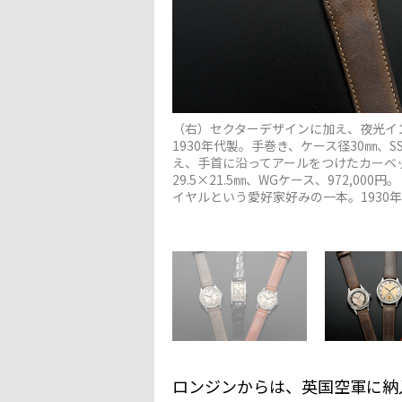
（右）セクターデザインに加え、夜光イ
1930年代製。手巻き、ケース径30㎜、S
え、手首に沿ってアールをつけたカーベッ
29.5×21.5㎜、WGケース、972,
イヤルという愛好家好みの一本。1930年代
ロンジンからは、英国空軍に納