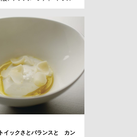
ンのデザートまでを担っているシェ
 パティシエのレジス・ドゥマネ氏。
国からのゲストのために、今日も甘
美しい、魔法のようなスイーツを作
。
トイックさとバランスと カン