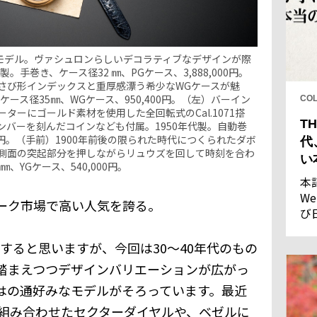
れるモデル。ヴァシュロンらしいデコラティブなデザインが際
。手巻き、ケース径32 ㎜、PGケース、3,888,000円。
さび形インデックスと重厚感漂う希少なWGケースが魅
き、ケース径35㎜、WGケース、950,400円。（左）バーイン
CO
ターにゴールド素材を使用した全回転式のCal.1071搭
TH
バーを刻んだコインなども付属。1950年代製。自動巻
00円。（手前）1900年前後の限られた時代につくられたダボ
代
側面の突起部分を押しながらリュウズを回して時刻を合わ
い
、YGケース、540,000円。
本
We
ーク市場で高い人気を誇る。
び
し
果
にすると思いますが、今回は30～40年代のもの
踏まえつつデザインバリエーションが広がっ
はの通好みなモデルがそろっています。最近
組み合わせたセクターダイヤルや、ベゼルに