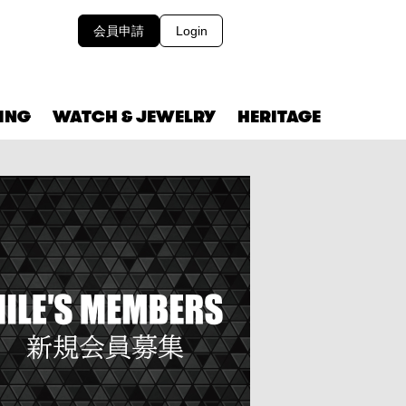
会員申請
Login
VING
WATCH & JEWELRY
HERITAGE