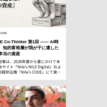
LUMN
E Co-Thinker 第1回 —— AI時
、知的富裕層が我が子に遺した
本当の資産
記事は、2026年春から夏にかけて本
bサイト「Nile's NILE Digital」およ
日経折込版「Nile's CODE」にて実施
た「AIに関する意識調査」の回答結
を基に執筆・構成したものです。