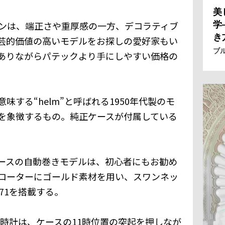
美
ンは、端正さや重厚感の一方、デコラティブ
学
き
芸的価値の高いモデルをお探しの愛好家もい
ブ
ありながらパテックより手にしやすい価格の
する“helm”と呼ばれる1950年代製のモ
を象徴するもの。純正ケースが付属している
ケースの自動巻きモデルは、初心者にもお勧め
ローターにゴールド素材を用い、スワンネッ
71を搭載する。
中時計は、ケースの11時位置の突起を押しなが