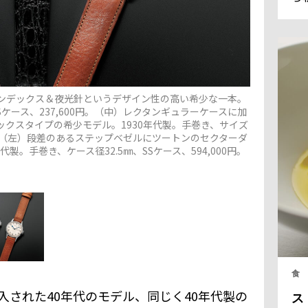
ラ
フ
全
く
る
ンデックス＆夜光針というデザイン性の高い希少な一本。
Sケース、237,600円。（中）レクタンギュラーケースに加
クスタイプの希少モデル。1930年代製。手巻き、サイズ
000円。（左）段差のあるステップベゼルにツートンのセクターダ
製。手巻き、ケース径32.5㎜、SSケース、594,000円。
食
入された40年代のモデル、同じく40年代製の
ス