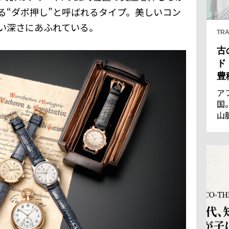
る“ダボ押し”と呼ばれるタイプ。美しいコン
い深さにあふれている。
TRA
古
ド
豊
ア
国
山
王
優
通
の
し