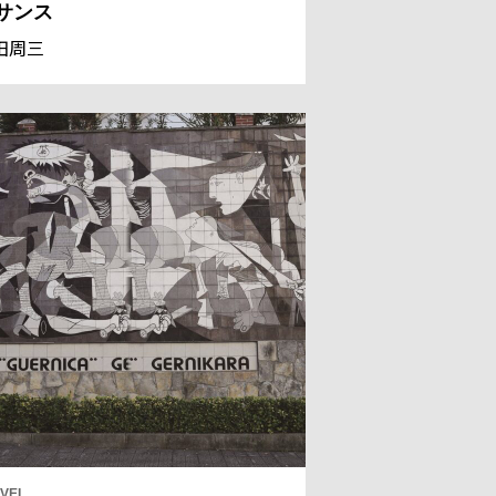
サンス
田周三
VEL