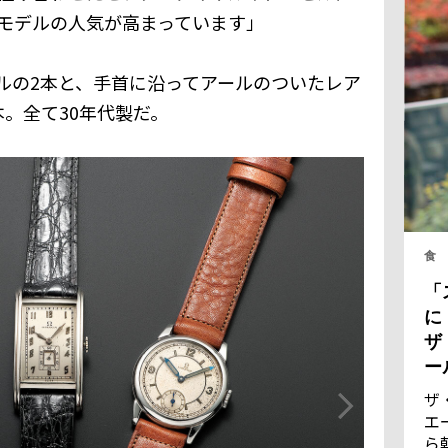
モデルの人気が高まっています」
ルの2本と、手首に沿ってアールのついたレア
。全て30年代製だ。
食
「
に
ザ
ー
ザ
エ
ら