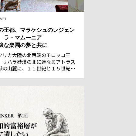
VEL
の王都、マラケシュのレジェン
 ラ・マムーニア
穣な楽園の夢と共に
フリカ大陸の北西端のモロッコ王
。サハラ砂漠の北に連なるアトラス
脈の山麓に、１１世紀と１５世紀の
都であった古都マラケシュがある。
れた灌漑技術で潤う都は、サハラの
商隊にとって、遊牧民のベルベル族
言葉で「神の国」を意味するに相応
い地だった。