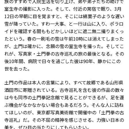
族のすすめで入院生活を切り上げ、弟や弟子たちの助けで
室生寺の撮影に入った。そして、付近の常宿で眠り、3月
12日の早朝に目を覚ますと、そこには綿菓子のような遅い
雪が降っていた。すわ一大事、と一行は山に入り、ポラロ
イドを確認する間ももどかしいほどに遮二無二撮りまくっ
たという。春の一刷毛の雪は午前10時には消えてしまった
が、土門は確かに、念願の雪の室生寺を撮った。そしてこ
れが、写真家・土門拳の古寺巡礼の旅の最後となる。その
後10年間、病院で日々を過ごした彼は90年、静かにこの
世を去った。
土門の作品は本人の言葉により、すべて故郷である山形県
酒田市に寄贈されている。古寺巡礼を含む彼の作品の数々
は今も同市の土門拳記念館で見ることができるが、足を運
ぶ機会がなかなかない場合もあるだろう。そんな人に訪ね
てほしいのが、東京都写真美術館で開催中の「土門拳の古
寺巡礼」だ。その不屈の精神を感じさせる、力強い日本の
美を、ぜひ目の当たりにしてもらいたい。