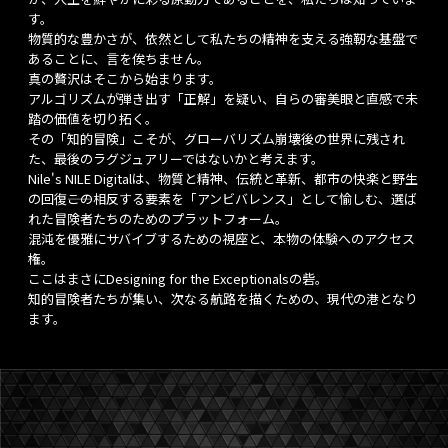
す。
物質的な豊かさが、依然として私たちの精神を支える強靭な基盤で
あることに、言を俟ちません。
真の贅沢はそこから始まります。
アルゴリズムが弾き出す「正解」を疑い、自らの審美眼と直感で未
踏の価値を切り拓く。
その「知的冒険」こそが、グローバリズム崩壊後の世界に残され
た、最後のラグジュアリーではないかと考えます。
Nile's NILE Digitalは、物質と精神、伝統と革新、都市の快楽と野生
の回復――この相反する要素を「アンビバレンス」として愉しむ、選ば
れた冒険者たちのためのプラットフォーム。
混沌を優雅にサバイブするための視座と、本物の体験へのアクセス
権。
ここはまさにDesigning for the Exceptionalsの砦。
知的冒険者たちが集い、次なる航路を描くための、現代の港となり
ます。