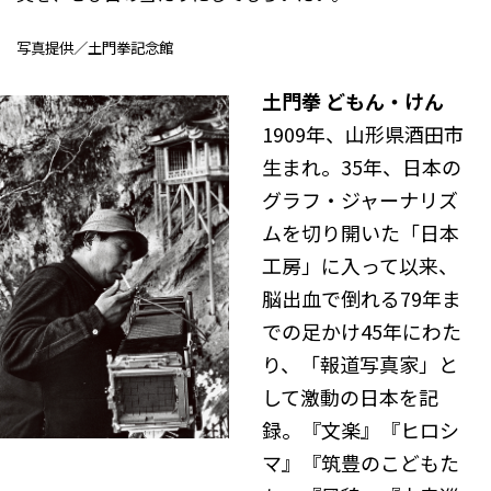
写真提供／土門拳記念館
土門拳 どもん・けん
1909年、⼭形県酒⽥市
⽣まれ。35年、⽇本の
グラフ・ジャーナリズ
ムを切り開いた「⽇本
⼯房」に⼊って以来、
脳出血で倒れる79年ま
での⾜かけ45年にわた
り、「報道写真家」と
して激動の⽇本を記
録。『⽂楽』『ヒロシ
マ』『筑豊のこどもた