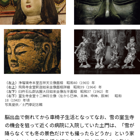
（左上）
浄瑠璃寺本堂吉祥天⽴像⾯相 昭和40（1965）年
（右上）
⾶⿃寺⾦堂釈迦如来坐像⾯相詳細 昭和39（1964）年
（左下）
⾅杵⽯仏群古園⼤⽇如来坐像左半⾯相 昭和37（1962）年
（右下）
室⽣寺⾦堂⼗⼆神将⽴像（左から⺒神、未神、申神、⾠神） 昭和
18（1943）年頃
写真提供／土門拳記念館
脳出血で倒れてから車椅子生活となってなお、雪の室生寺
の機会を狙って近くの病院に入院していた土門は、「雪が
降らなくても冬の景色だけでも撮ったらどうか」という家