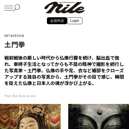
会員申請
Login
ART&DESIGN
土門拳
戦前戦後の厳しい時代から仏像行脚を続け、脳出血で倒
れ、車椅子生活となってからも不屈の精神で撮影を続行し
た写真家・土門拳。仏像の手や足、衣など細部をクローズ
アップする独自の写真から、土門拳がその目で感じ、瞬間
を捉えた仏像と日本人の魂が浮かび上がる。
Text Rie Nakajima