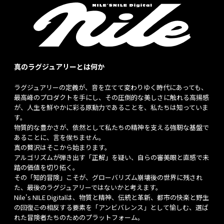
真のラグジュアリーとは何か
ラグジュアリーの定義が、音を立てて変わりゆく時代にあっても、
最高峰のプロダクトを手にし、その圧倒的な美しさに触れる高揚感
が、人生を鮮やかに彩る原動力であることを、私たちは知っていま
す。
物質的な豊かさが、依然として私たちの精神を支える強靭な基盤で
あることに、言を俟ちません。
真の贅沢はそこから始まります。
アルゴリズムが弾き出す「正解」を疑い、自らの審美眼と直感で未
踏の価値を切り拓く。
その「知的冒険」こそが、グローバリズム崩壊後の世界に残され
た、最後のラグジュアリーではないかと考えます。
Nile's NILE Digitalは、物質と精神、伝統と革新、都市の快楽と野生
の回復――この相反する要素を「アンビバレンス」として愉しむ、選ば
れた冒険者たちのためのプラットフォーム。