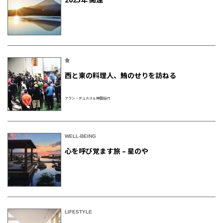
食
西と東の料理人、鮪のせりを訪ねる
アラン・デュカス＆神田裕行
WELL-BEING
心を呼び覚ます旅 – 星のや
LIFESTYLE