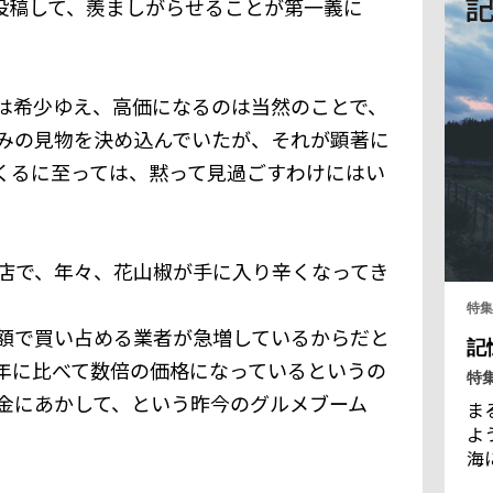
で投稿して、羨ましがらせることが第一義に
た
は希少ゆえ、高価になるのは当然のことで、
みの見物を決め込んでいたが、それが顕著に
くるに至っては、黙って見過ごすわけにはい
店で、年々、花山椒が手に入り辛くなってき
特集
額で買い占める業者が急増しているからだと
記
年に比べて数倍の価格になっているというの
特
金にあかして、という昨今のグルメブーム
ま
よ
海
海