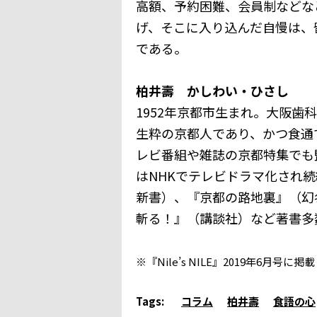
高額、予約困難、会員制などな
げ、そこに入り込んだ自慢は、
である。
柏井壽 かしわい・ひさし
1952年京都市生まれ。大阪
生粋の京都人であり、かつ食通
レビ番組や雑誌の京都特集でも
はNHKでテレビドラマ化され
新書）、『京都の路地裏』（幻
斬る！』（講談社）など著書多
※『Nile’s NILE』2019年6月
Tags:
コラム
柏井壽
食語の心