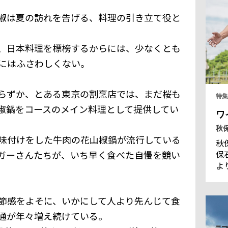
椒は夏の訪れを告げる、料理の引き立て役と
、日本料理を標榜するからには、少なくとも
にはふさわしくない。
らずか、とある東京の割烹店では、まだ桜も
特集
椒鍋をコースのメイン料理として提供してい
ワ
秋
味付けをした牛肉の花山椒鍋が流行している
秋
保
ガーさんたちが、いち早く食べた自慢を競い
よ
保
で
城
節感をよそに、いかにして人より先んじて食
ア
通が年々増え続けている。
創