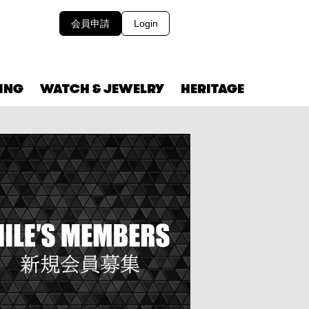
会員申請
Login
VING
WATCH & JEWELRY
HERITAGE