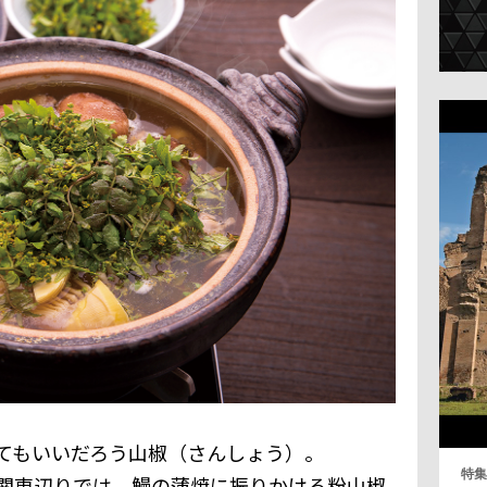
てもいいだろう山椒（さんしょう）。
特集
関東辺りでは、鰻の蒲焼に振りかける粉山椒