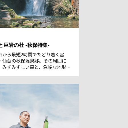
と巨岩の杜 -秋保特集-
京から最短2時間でたどり着く宮
・仙台の秋保温泉郷。その周囲に
、みずみずしい森と、急峻な地形が
たらすいくつもの名瀑、そして水に
食された巨岩・奇岩の群れが織りな
、ダイナミックな景観が広がってい
。里に建てられた無数の石塔や社
“道ばたの神々”をめぐりつつ、欽明
皇以来「名取の御湯」として守られ
きた温泉を訪ねた。