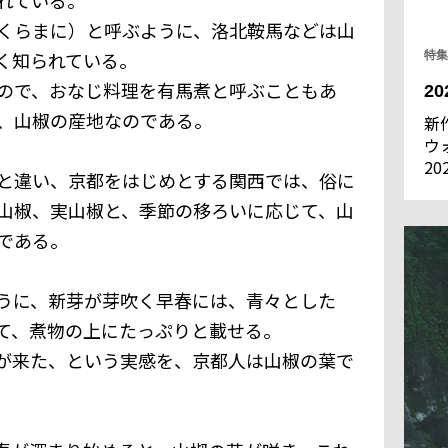
くらまに）と呼ぶように、洛北鞍馬などは山
く知られている。
特集
ので、おなじ料理を有馬煮と呼ぶこともあ
2
、山椒の産地なのである。
新
ウ
2
と違い、京都をはじめとする関西では、俗に
れ
山椒、実山椒と、季節の移ろいに応じて、山
ラ
新
である。
モ
レ
うに、新芽が芽吹く早春には、青々とした
て、煮物の上にたっぷりと載せる。
が来た、という実感を、京都人は山椒の葉で