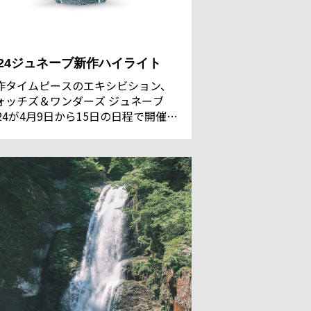
024ジュネーブ新作ハイライト
作タイムピースのエキシビション、
ォッチズ＆ワンダーズ ジュネーブ
024が4月9日から15日の日程で開催さ
た。相前後して、その他の多くのブ
ンドが市内ホテルやアトリエなどで
作を発表。今年のハイライトとなる
デルを紹介しながら、ウォッチのト
ンドや今後を占う。