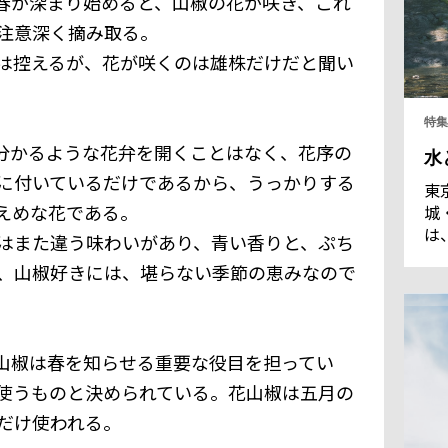
春が深まり始めると、山椒の花が咲き、これ
注意深く摘み取る。
は控えるが、花が咲くのは雄株だけだと聞い
特集
分かるような花弁を開くことはなく、花序の
水
に付いているだけであるから、うっかりする
東
えめな花である。
城
は
はまた違う味わいがあり、青い香りと、ぷち
も
、山椒好きには、堪らない季節の恵みなので
浸
す
る
の
山椒は春を知らせる重要な役目を担ってい
天
て
使うものと決められている。花山椒は五月の
だけ使われる。