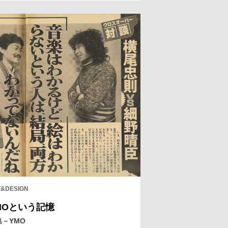
地形が織り成す風景は、実に美し
、実に能登らしい。豊かな自然、独
の風土や文化が色濃く残るこの地
、元日に大地震が襲った。これまで
本誌が取材した記憶に残る風景を紹
したい。
&DESIGN
MOという記憶
集－YMO