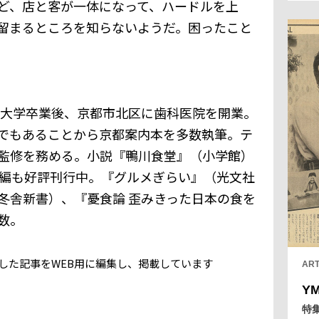
ど、店と客が一体になって、ハードルを上
な
く
留まるところを知らないようだ。困ったこと
自
を
に
介
歯科大学卒業後、京都市北区に歯科医院を開業。
でもあることから京都案内本を多数執筆。テ
監修を務める。小説『鴨川食堂』（小学館）
続編も好評刊行中。『グルメぎらい』（光文社
冬舎新書）、『憂食論 歪みきった日本の食を
数。
号に掲載した記事をWEB用に編集し、掲載しています
ART
Y
特