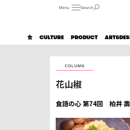
Search
食
CULTURE
PRODUCT
ART&DES
COLUMN
花山椒
食語の心 第74回 柏井 壽