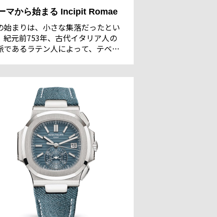
ーマから始まる Incipit Romae
の始まりは、小さな集落だったとい
。紀元前753年、古代イタリア人の
派であるラテン人によって、テベレ
のほとりに建国された都市国家ロー
。その後、1000年もの間、地中海世
に君臨するローマ帝国を築く端緒と
ったのは、ローマ街道の最初の道で
る「アッピア街道」と、海外に初め
の属州として手に入れた「シチリア
」であろう。“街道の女王”の異名を
つアッピア街道と、“地中海の交差
”と呼ばれるシチリア島の記憶を訪ね
。