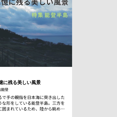
。
憶に残る美しい風景
集能登
るで手の親指を日本海に突き出した
うな形をしている能登半島。三方を
に囲まれているため、陸から眺める
は果てしなく広がる。その海と独特