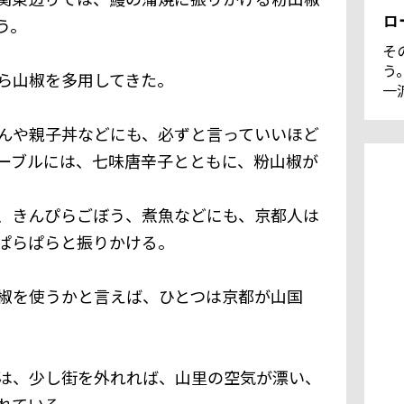
ロ
う。
そ
う
ら山椒を多用してきた。
一
川
マ
んや親子丼などにも、必ずと言っていいほど
界
ーブルには、七味唐辛子とともに、粉山椒が
な
あ
て
、きんぴらごぼう、煮魚などにも、京都人は
島
ぱらぱらと振りかける。
持
点
る
椒を使うかと言えば、ひとつは京都が山国
は、少し街を外れれば、山里の空気が漂い、
れている。