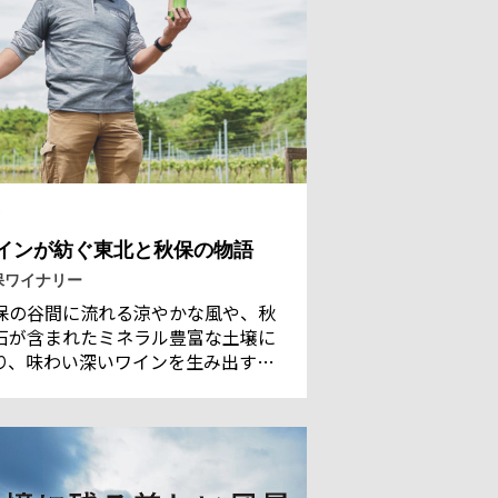
インが紡ぐ東北と秋保の物語
保ワイナリー
保の谷間に流れる涼やかな風や、秋
石が含まれたミネラル豊富な土壌に
り、味わい深いワインを生み出す秋
ワイナリー。ワインとともに楽しん
ほしいのは、食材王国と呼ばれる宮
、そして東北の豊かな食材とのマリ
ージュだ。現地を訪れ、ワイナリー
業に込められたその思いをうかがっ