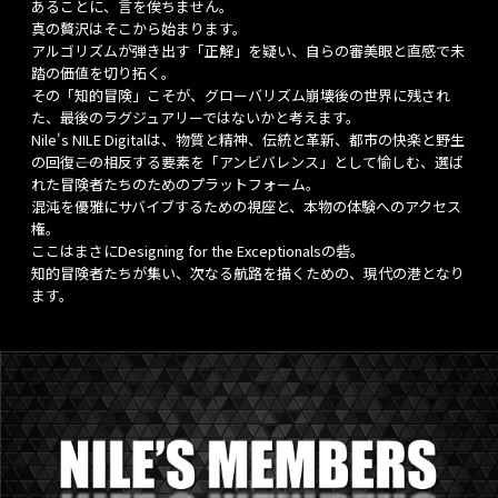
あることに、言を俟ちません。
真の贅沢はそこから始まります。
アルゴリズムが弾き出す「正解」を疑い、自らの審美眼と直感で未
踏の価値を切り拓く。
その「知的冒険」こそが、グローバリズム崩壊後の世界に残され
た、最後のラグジュアリーではないかと考えます。
Nile's NILE Digitalは、物質と精神、伝統と革新、都市の快楽と野生
の回復――この相反する要素を「アンビバレンス」として愉しむ、選ば
れた冒険者たちのためのプラットフォーム。
混沌を優雅にサバイブするための視座と、本物の体験へのアクセス
権。
ここはまさにDesigning for the Exceptionalsの砦。
知的冒険者たちが集い、次なる航路を描くための、現代の港となり
ます。