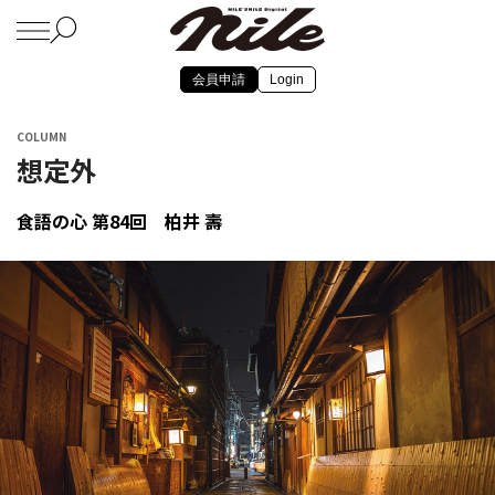
会員申請
Login
COLUMN
想定外
食語の心 第84回 柏井 壽