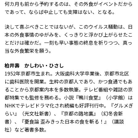
何カ月も前から予約するのは、その外食がイベントだから
であって、ならば中止しても支障はない、となる。
決して喜ぶべきことではないが、このウイルス騒動は、日
本の外食事情のゆがみを、くっきりと浮かび上がらせたこ
とだけは確かだ。一刻も早い事態の終息を祈りつつ、真っ
当な外食繁栄を願う。
柏井壽 かしわい・ひさし
1952年京都市生まれ。大阪歯科大学卒業後、京都市北区
に歯科医院を開業。生粋の京都人であり、かつ食通でもあ
ることから京都案内本を多数執筆。テレビ番組や雑誌の京
都特集でも監修を務める。小説『鴨川食堂』（小学館）は
NHKでテレビドラマ化され続編も好評刊行中。『グルメぎ
らい』（光文社新書）、『京都の路地裏』（幻冬舎新
書）、『憂食論 歪みきった日本の食を斬る！』（講談
社）など著書多数。