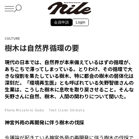
会員申請
Login
CULTURE
樹木は自然界循環の要
現代の日本では、自然界が本来備えているはずの循環が、
あちこちで滞ってしまっている。とりわけ、その循環で大
きな役割を果たしている樹木、特に都会の樹木の弱体化は
深刻だ。「環境再生医」とも呼ばれている矢野智徳さんの
生業は、こうした樹木に息吹を取り戻させること。そんな
矢野さんに自然、樹木、人間の関わりについて聞いた。
Photo Masahiro Goda Text Izumi Shibata
神宮外苑の再開発に伴う樹木の伐採
今議論が起きている神宮外苑の再開発に伴う樹木の伐採で