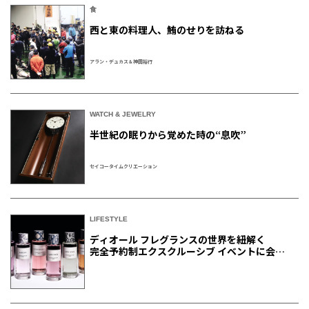
食
西と東の料理人、鮪のせりを訪ねる
アラン・デュカス＆神田裕行
WATCH & JEWELRY
半世紀の眠りから覚めた時の“息吹”
セイコータイムクリエーション
LIFESTYLE
ディオール フレグランスの世界を紐解く
完全予約制エクスクルーシブ イベントに会員
ご招待