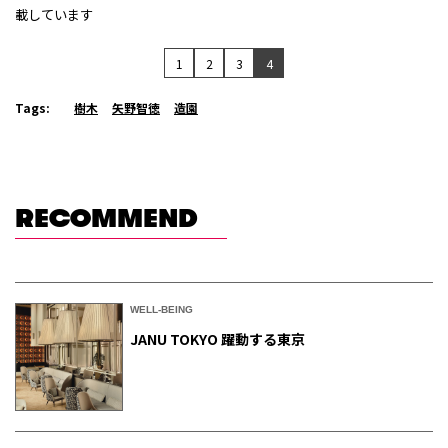
載しています
1
2
3
4
Tags:
樹木
矢野智徳
造園
RECOMMEND
WELL-BEING
JANU TOKYO 躍動する東京