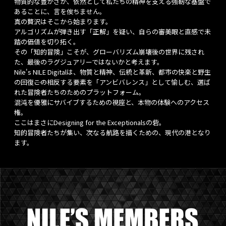
物質的な豊かさが、依然として私たちの精神を支える強靭な基盤で
あることに、言を俟ちません。
真の贅沢はそこから始まります。
アルゴリズムが弾き出す「正解」を疑い、自らの審美眼と直感で未
踏の価値を切り拓く。
その「知的冒険」こそが、グローバリズム崩壊後の世界に残され
た、最後のラグジュアリーではないかと考えます。
Nile's NILE Digitalは、物質と精神、伝統と革新、都市の快楽と野生
の回復――この相反する要素を「アンビバレンス」として愉しむ、選ば
れた冒険者たちのためのプラットフォーム。
混沌を優雅にサバイブするための視座と、本物の体験へのアクセス
権。
ここはまさにDesigning for the Exceptionalsの砦。
知的冒険者たちが集い、次なる航路を描くための、現代の港となり
ます。