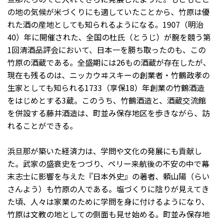
の地の気候が米づくりにも適していたことから、竹原は優
れた酒の産地としても知られるようになる。1907（明治
40）年に開催された、全国の杜氏（とうじ）が腕を競う第
1回清酒品評会において、日本一を勝ち取ったのも、この
竹原の酒蔵である。全盛期には26もの酒蔵が存在したが、
現在も残るのは、ニッカウヰスキーの創業者・竹鶴政孝の
生家としても知られる1733（享保18）年創業の竹鶴酒造
をはじめとする3蔵。このうち、竹鶴酒造と、酒蔵交流館
を併設する藤井酒造は、町並み保存地区を歩きながら、訪
れることができる。
浜旦那が築いた経済力は、学問や文化の発展にも貢献し
た。武家の盛衰史をつづり、ペリー来航後の不安の中で幕
末志士に影響を与えた『日本外史』の著者、頼山陽（らい
さんよう）も竹原の人である。塩づくりに陰りが見えてき
た頃、人々は家業のために学問を身に付けるようになり、
竹原は文教の地としての側面も見せ始める。町並み保存地