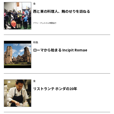
食
西と東の料理人、鮪のせりを訪ねる
アラン・デュカス＆神田裕行
特集
ローマから始まる Incipit Romae
食
リストランテ ホンダの20年