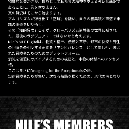
物質的な豊かさが、依然として私たちの精神を支える強靭な基盤で
あることに、言を俟ちません。
真の贅沢はそこから始まります。
アルゴリズムが弾き出す「正解」を疑い、自らの審美眼と直感で未
踏の価値を切り拓く。
その「知的冒険」こそが、グローバリズム崩壊後の世界に残され
た、最後のラグジュアリーではないかと考えます。
Nile's NILE Digitalは、物質と精神、伝統と革新、都市の快楽と野生
の回復――この相反する要素を「アンビバレンス」として愉しむ、選ば
れた冒険者たちのためのプラットフォーム。
混沌を優雅にサバイブするための視座と、本物の体験へのアクセス
権。
ここはまさにDesigning for the Exceptionalsの砦。
知的冒険者たちが集い、次なる航路を描くための、現代の港となり
ます。