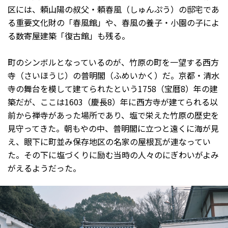
区には、頼山陽の叔父・頼春風（しゅんぷう）の邸宅であ
る重要文化財の「春風館」や、春風の養子・小園の子によ
る数寄屋建築「復古館」も残る。
町のシンボルとなっているのが、竹原の町を一望する西方
寺（さいほうじ）の普明閣（ふめいかく）だ。京都・清水
寺の舞台を模して建てられたという1758（宝暦8）年の建
築だが、ここは1603（慶長8）年に西方寺が建てられる以
前から禅寺があった場所であり、塩で栄えた竹原の歴史を
見守ってきた。朝もやの中、普明閣に立つと遠くに海が見
え、眼下に町並み保存地区の名家の屋根瓦が連なってい
た。その下に塩づくりに励む当時の人々のにぎわいがよみ
がえるようだった。