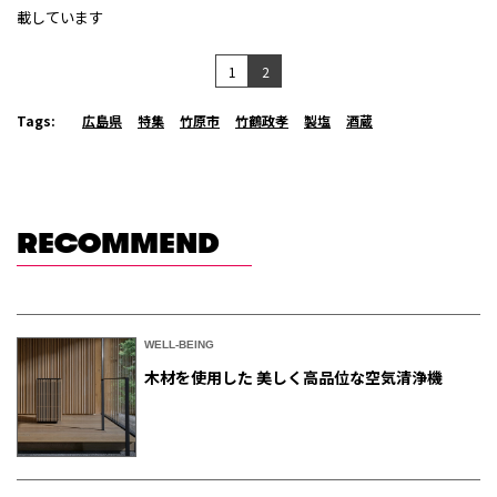
載しています
1
2
Tags:
広島県
特集
竹原市
竹鶴政孝
製塩
酒蔵
RECOMMEND
WELL-BEING
木材を使用した 美しく高品位な空気清浄機