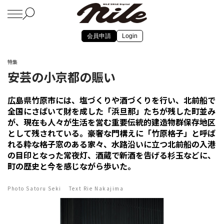
会員申請
Login
特集
安芸の小京都の賑い
広島県竹原市には、塩づくりや酒づくりを行い、北前船で
全国にさばいて財を成した「浜旦那」たちが残した町並み
が、現在も人々が生活を営む重要伝統的建造物群保存地区
として残されている。豪奢な門構えに「竹原格子」と呼ば
れる粋な格子窓のある家々、水路沿いに立つ北前船の入港
の目印となった常夜灯、酒蔵で新酒を告げる杉玉などに、
町の歴史と今を感じながら歩いた。
Photo Satoru Seki Text Rie Nakajima