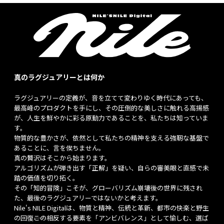
真のラグジュアリーとは何か
ラグジュアリーの定義が、音を立てて変わりゆく時代にあっても、
最高峰のプロダクトを手にし、その圧倒的な美しさに触れる高揚感
が、人生を鮮やかに彩る原動力であることを、私たちは知っていま
す。
物質的な豊かさが、依然として私たちの精神を支える強靭な基盤で
あることに、言を俟ちません。
真の贅沢はそこから始まります。
アルゴリズムが弾き出す「正解」を疑い、自らの審美眼と直感で未
踏の価値を切り拓く。
その「知的冒険」こそが、グローバリズム崩壊後の世界に残され
た、最後のラグジュアリーではないかと考えます。
Nile's NILE Digitalは、物質と精神、伝統と革新、都市の快楽と野生
の回復――この相反する要素を「アンビバレンス」として愉しむ、選ば