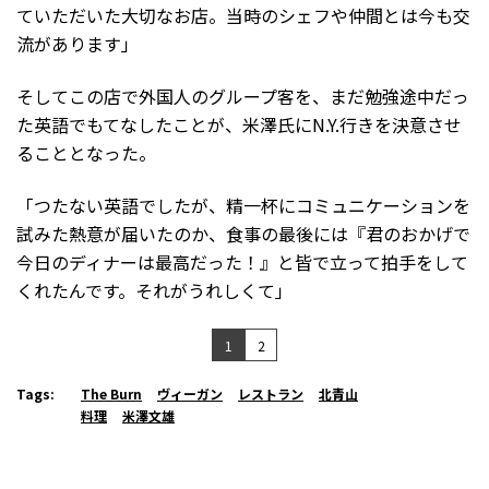
ていただいた大切なお店。当時のシェフや仲間とは今も交
流があります」
そしてこの店で外国人のグループ客を、まだ勉強途中だっ
た英語でもてなしたことが、米澤氏にN.Y.行きを決意させ
ることとなった。
「つたない英語でしたが、精一杯にコミュニケーションを
試みた熱意が届いたのか、食事の最後には『君のおかげで
今日のディナーは最高だった！』と皆で立って拍手をして
くれたんです。それがうれしくて」
1
2
Tags:
The Burn
ヴィーガン
レストラン
北青山
料理
米澤文雄