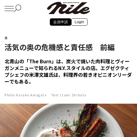
会員申請
Login
食
活気の奥の危機感と責任感 前編
北青山の「The Burn」は、炭火で焼いた肉料理とヴィー
ガンメニューで知られるN.Y.スタイルの店。エグゼクティ
ブシェフの米澤文雄氏は、料理界の若きオピニオンリーダ
ーでもある。
Photo Haruko Amagata Text Izumi Shibata