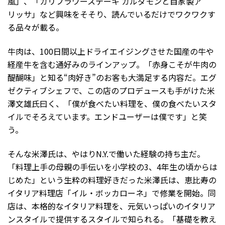
風」、「カリフラワーステーキ カルダモンと自家製ア
リッサ」など興味をそそり、読んでいるだけでワクワクす
る品々が載る。
牛肉は、100日間以上ドライエイジングさせた国産の牛や
経産牛を含む通好みのラインアップ。「赤身こそが牛肉の
醍醐味」と知る“肉好き”のお客も大満足する内容だ。エグ
ゼクティブシェフで、この店のプロデュースも手がけた米
澤文雄氏曰く、「僕が食べたい料理を、僕の食べたいスタ
イルでそろえています。エンドユーザーは僕です」と笑
う。
そんな米澤氏は、やはりN.Y.で働いた経験の持ち主だ。
「料理上手の母親の手伝いを小学校の3、4年生の頃からは
じめた」という生粋の料理好きだった米澤氏は、恵比寿の
イタリア料理店「イル・ボッカローネ」で修業を開始。同
店は、本格的なイタリア料理を、元気いっぱいのイタリア
ンスタイルで提供するスタイルで知られる。「基礎を教え