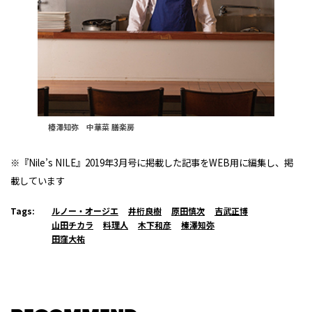
榛澤知弥 中華菜 膳楽房
※『Nile’s NILE』2019年3月号に掲載した記事をWEB用に編集し、掲
載しています
Tags:
ルノー・オージエ
井桁良樹
原田慎次
吉武正博
山田チカラ
料理人
木下和彦
榛澤知弥
田窪大祐