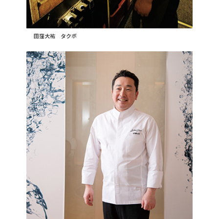
田窪大祐 タクボ