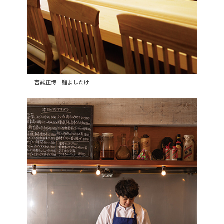
吉武正博 鮨よしたけ