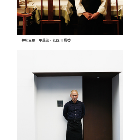
井桁良樹 中華菜・老四川 飄香