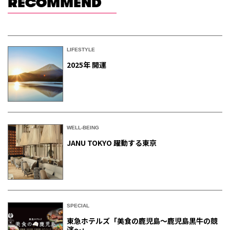
RECOMMEND
LIFESTYLE
2025年 開運
WELL-BEING
JANU TOKYO 躍動する東京
SPECIAL
東急ホテルズ「美食の鹿児島～鹿児島黒牛の競
演～」