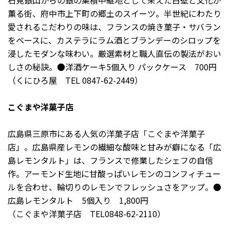
石見銀山からの銀の集積中継地として栄えた白壁と文化が
薫る街、府中市上下町の郷土のスイーツ。半世紀にわたり
愛されるこだわりの味は、フランスの焼き菓子・サバラン
をベースに、カステラにラム酒とブランデーのシロップを
浸したモダンな味わい。厳選素材と職人直伝の製法がおい
しさの秘訣。●洋酒ケーキ5個入り パックケース 700円
（くにひろ屋 TEL 0847-62-2449）
こぐまや洋菓子店
広島県三原市にある人気の洋菓子店「こぐまや洋菓子
店」。広島県産レモンの繊細な酸味と甘みが癖になる「広
島レモンタルト」は、フランスで修業したシェフの自信
作。アーモンド生地に甘酸っぱいレモンのコンフィチュー
ルを合わせ、輪切りのレモンでフレッシュさをアップ。●
広島レモンタルト 5個入り 1,800円
（こぐまや洋菓子店 TEL0848-62-2110）