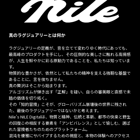
真のラグジュアリーとは何か
ラグジュアリーの定義が、音を立てて変わりゆく時代にあっても、
最高峰のプロダクトを手にし、その圧倒的な美しさに触れる高揚感
が、人生を鮮やかに彩る原動力であることを、私たちは知っていま
す。
物質的な豊かさが、依然として私たちの精神を支える強靭な基盤で
あることに、言を俟ちません。
真の贅沢はそこから始まります。
アルゴリズムが弾き出す「正解」を疑い、自らの審美眼と直感で未
踏の価値を切り拓く。
その「知的冒険」こそが、グローバリズム崩壊後の世界に残され
た、最後のラグジュアリーではないかと考えます。
Nile's NILE Digitalは、物質と精神、伝統と革新、都市の快楽と野生
の回復――この相反する要素を「アンビバレンス」として愉しむ、選ば
れた冒険者たちのためのプラットフォーム。
混沌を優雅にサバイブするための視座と、本物の体験へのアクセス