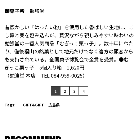
御菓子所 勉強堂
昔懐かしい「はったい粉」を使用した香ばしい生地に、こ
し餡と栗を包み込んだ、贅沢ながら親しみやすい味わいの
勉強堂の一番人気商品「むぎっこ栗っ子」。数十年にわた
り、備後福山の銘菓として地元だけでなく遠方の顧客から
も支持されている。全国菓子博覧会で金賞を受賞。●む
ぎっこ栗っ子 5個入り箱 1,620円
（勉強堂 本店 TEL 084-959-0025）
1
2
3
4
Tags:
GIFT&GIFT
広島県