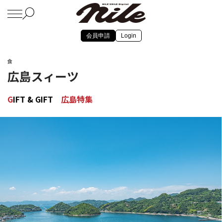
会員申請
Login
食
広島スィーツ
G
IFT & GIFT
広島特集