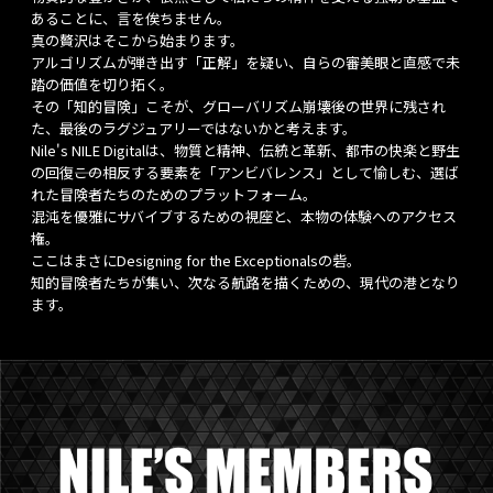
あることに、言を俟ちません。
真の贅沢はそこから始まります。
アルゴリズムが弾き出す「正解」を疑い、自らの審美眼と直感で未
踏の価値を切り拓く。
その「知的冒険」こそが、グローバリズム崩壊後の世界に残され
た、最後のラグジュアリーではないかと考えます。
Nile's NILE Digitalは、物質と精神、伝統と革新、都市の快楽と野生
の回復――この相反する要素を「アンビバレンス」として愉しむ、選ば
れた冒険者たちのためのプラットフォーム。
混沌を優雅にサバイブするための視座と、本物の体験へのアクセス
権。
ここはまさにDesigning for the Exceptionalsの砦。
知的冒険者たちが集い、次なる航路を描くための、現代の港となり
ます。