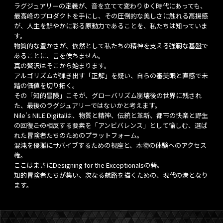
ラグジュアリーの定義が、音を立てて変わりゆく時代にあっても、
最高峰のプロダクトを手にし、その圧倒的な美しさに触れる高揚感
が、人生を鮮やかに彩る原動力であることを、私たちは知っていま
す。
物質的な豊かさが、依然として私たちの精神を支える強靭な基盤で
あることに、言を俟ちません。
真の贅沢はそこから始まります。
アルゴリズムが弾き出す「正解」を疑い、自らの審美眼と直感で未
踏の価値を切り拓く。
その「知的冒険」こそが、グローバリズム崩壊後の世界に残され
た、最後のラグジュアリーではないかと考えます。
Nile's NILE Digitalは、物質と精神、伝統と革新、都市の快楽と野生
の回復――この相反する要素を「アンビバレンス」として愉しむ、選ば
れた冒険者たちのためのプラットフォーム。
混沌を優雅にサバイブするための視座と、本物の体験へのアクセス
権。
ここはまさにDesigning for the Exceptionalsの砦。
知的冒険者たちが集い、次なる航路を描くための、現代の港となり
ます。