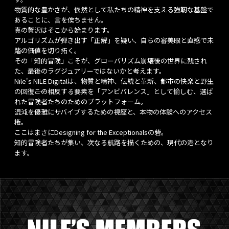
物質的な豊かさが、依然として私たちの精神を支える強靭な基盤で
あることに、言を俟ちません。
真の贅沢はそこから始まります。
アルゴリズムが弾き出す「正解」を疑い、自らの審美眼と直感で未
踏の価値を切り拓く。
その「知的冒険」こそが、グローバリズム崩壊後の世界に残され
た、最後のラグジュアリーではないかと考えます。
Nile's NILE Digitalは、物質と精神、伝統と革新、都市の快楽と野生
の回復――この相反する要素を「アンビバレンス」として愉しむ、選ば
れた冒険者たちのためのプラットフォーム。
混沌を優雅にサバイブするための視座と、本物の体験へのアクセス
権。
ここはまさにDesigning for the Exceptionalsの砦。
知的冒険者たちが集い、次なる航路を描くための、現代の港となり
ます。