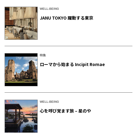
WELL-BEING
JANU TOKYO 躍動する東京
特集
ローマから始まる Incipit Romae
WELL-BEING
心を呼び覚ます旅 – 星のや