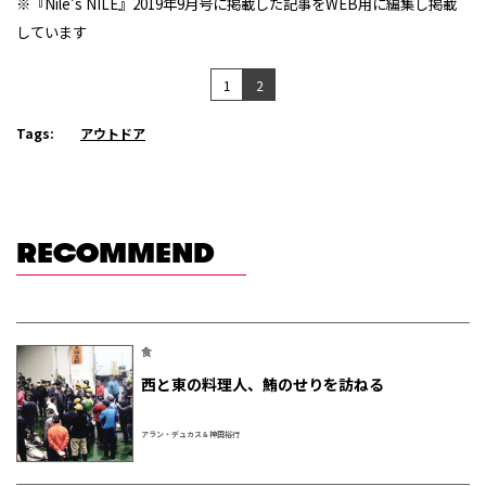
※『Nile’s NILE』2019年9月号に掲載した記事をWEB用に編集し掲載
しています
1
2
Tags:
アウトドア
RECOMMEND
食
西と東の料理人、鮪のせりを訪ねる
アラン・デュカス＆神田裕行