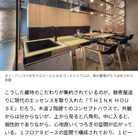
タイ・バンコクのモデルルームとなるコンドミニアムは、和の要素がちりばめられた
空間
こうした藏持のこだわりが集約されているのが、数寄屋造
りに現代のエッセンスを取り入れた「ＴＨＩＮＫ ＨＯＵ
ＳＥ」だろう。木造２階建てのコンセプトハウスで、外観
からは分からないが、上から見ると八角形。中に入ると、
個性的でありながら、心地良いくつろぎの空間が広がって
いる。１フロア８ピースの空間で構成されており、１ピー