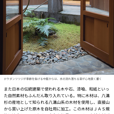
ドウダンツツジが季節を告げる中庭からは、水の流れ落ちる音が心地良く響く
また日本の伝統建築で使われる木や石、漆喰、和紙といっ
た自然素材もふんだん取り入れている。特に木材は、八溝
杉の産地として知られる八溝山系の木材を使用し、直接山
から買い上げた原木を自社用に加工。この木材はＪＡＳ規