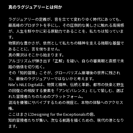
真のラグジュアリーとは何か
ラグジュアリーの定義が、音を立てて変わりゆく時代にあっても、
最高峰のプロダクトを手にし、その圧倒的な美しさに触れる高揚感
が、人生を鮮やかに彩る原動力であることを、私たちは知っていま
す。
物質的な豊かさが、依然として私たちの精神を支える強靭な基盤で
あることに、言を俟ちません。
真の贅沢はそこから始まります。
アルゴリズムが弾き出す「正解」を疑い、自らの審美眼と直感で未
踏の価値を切り拓く。
その「知的冒険」こそが、グローバリズム崩壊後の世界に残され
た、最後のラグジュアリーではないかと考えます。
Nile's NILE Digitalは、物質と精神、伝統と革新、都市の快楽と野生
の回復――この相反する要素を「アンビバレンス」として愉しむ、選ば
れた冒険者たちのためのプラットフォーム。
混沌を優雅にサバイブするための視座と、本物の体験へのアクセス
権。
ここはまさにDesigning for the Exceptionalsの砦。
知的冒険者たちが集い、次なる航路を描くための、現代の港となり
ます。