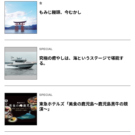
食
もみじ饅頭、今むかし
SPECIAL
究極の癒やしは、海というステージで堪能す
る。
SPECIAL
東急ホテルズ「美食の鹿児島～鹿児島黒牛の競
演～」