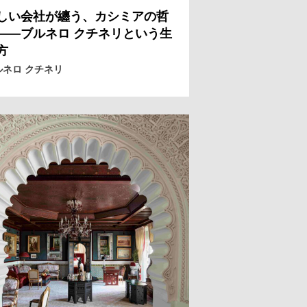
しい会社が纏う、カシミアの哲
——ブルネロ クチネリという生
方
ルネロ クチネリ