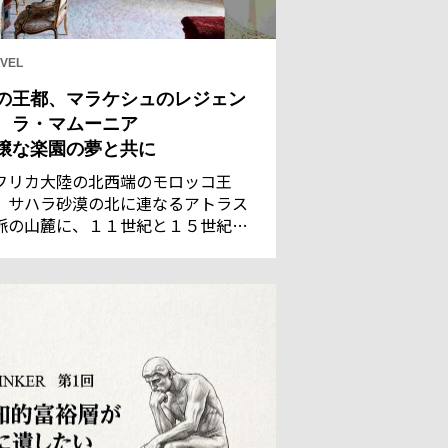
VEL
の王都、マラケシュのレジェン
 ラ・マムーニア
穣な楽園の夢と共に
フリカ大陸の北西端のモロッコ王
。サハラ砂漠の北に連なるアトラス
脈の山麓に、１１世紀と１５世紀の
都であった古都マラケシュがある。
れた灌漑技術で潤う都は、サハラの
商隊にとって、遊牧民のベルベル族
言葉で「神の国」を意味するに相応
い地だった。