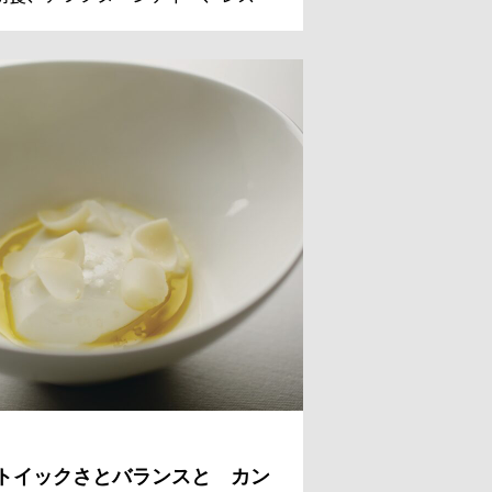
ンのデザートまでを担っているシェ
 パティシエのレジス・ドゥマネ氏。
国からのゲストのために、今日も甘
美しい、魔法のようなスイーツを作
。
トイックさとバランスと カン