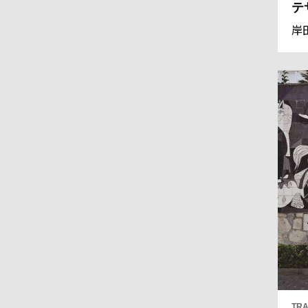
テ
岸
TRA