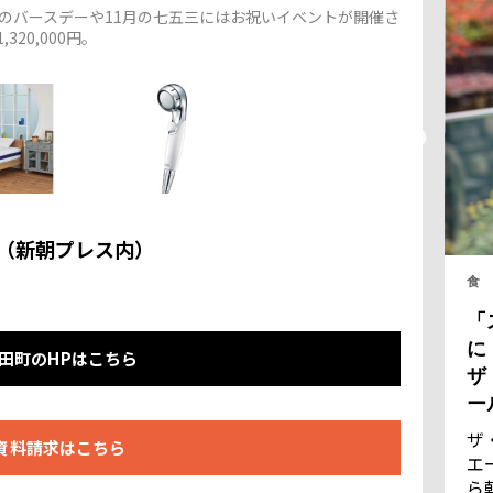
月のバースデーや11月の七五三にはお祝いイベントが開催さ
20,000円。
（新朝プレス内）
食
「
に
田町のHPはこちら
ザ
ー
ザ
資料請求はこちら
エ
ら