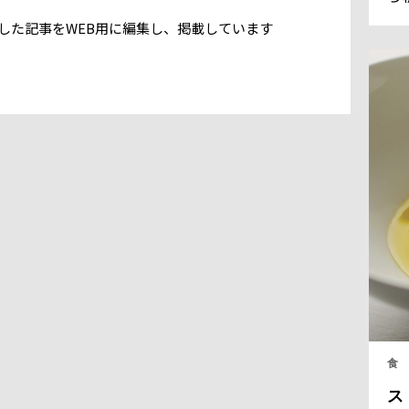
ラ
号に掲載した記事をWEB用に編集し、掲載しています
フ
全
く
る
食
ス