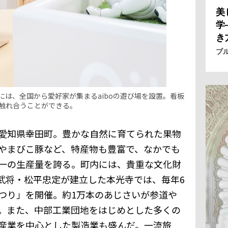
美
学
き
ブ
は、全国から愛好家が集まるaiboの遊び場を設置。看板
と触れ合うことができる。
愛知県幸田町。豊かな自然に育てられた果物
やまびこ豚など、特産物も豊富で、なかでも
一の生産量を誇る。町内には、貴重な文化財
武将・松平忠定が建立した本光寺では、毎年6
つり」を開催。約1万本のあじさいが参道や
。また、中部工業団地をはじめとした多くの
産業を中心とした製造業も盛んだ。一流旅