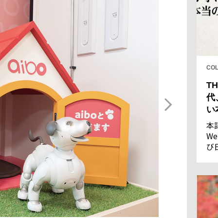
CO
TH
代
い
本
We
び
し
果