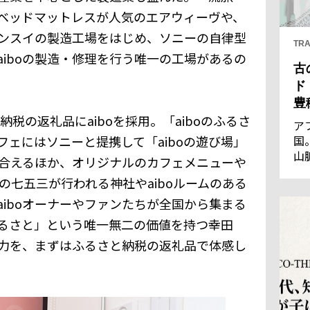
ベッドマットレスが人気のエアウィーヴや、
ンスイの製造工場をはじめ、ソニーの自律型
TRA
iboの製造・修理を行う唯一の工場があるの
古
ド
豊
納税の返礼品にaiboを採用。「aiboのふるさ
ア
ェにはソニーと提携して「aiboの遊び場」
国
山
れ合えるほか、オリジナルのカフェメニューや
王
boの七五三が行われる神社やaiboルームのある
優
通
iboオーナーやファンたちが全国から集まる
の
ふるさと」という唯一無二の価値を持つ幸田
し
魅力を、まずはふるさと納税の返礼品で体感し