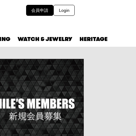
会員申請
Login
VING
WATCH & JEWELRY
HERITAGE