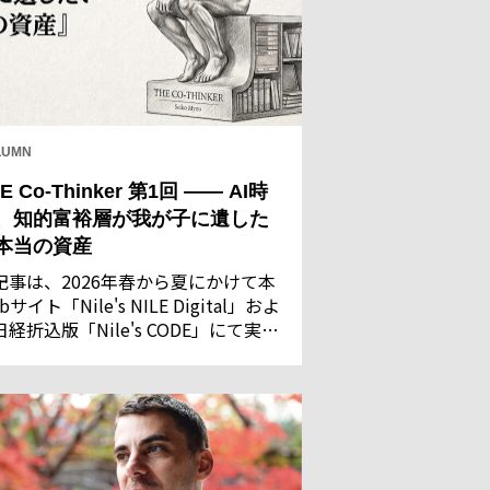
LUMN
E Co-Thinker 第1回 —— AI時
、知的富裕層が我が子に遺した
本当の資産
記事は、2026年春から夏にかけて本
bサイト「Nile's NILE Digital」およ
日経折込版「Nile's CODE」にて実施
た「AIに関する意識調査」の回答結
を基に執筆・構成したものです。