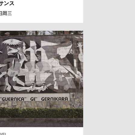
サンス
田周三
VEL