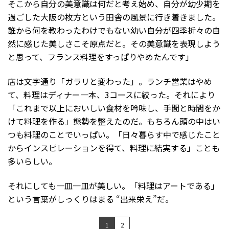
そこから自分の美意識は何だと考え始め、自分が幼少期を
過ごした大阪の枚方という田舎の風景に行き着きました。
誰から何を教わったわけでもない幼い自分が四季折々の自
然に感じた美しさこそ原点だと。その美意識を表現しよう
と思って、フランス料理をすっぱりやめたんです」
店は文字通り「ガラリと変わった」。ランチ営業はやめ
て、料理はディナー一本、3コースに絞った。それにより
「これまで以上においしい食材を吟味し、手間と時間をか
けて料理を作る」態勢を整えたのだ。もちろん頭の中はい
つも料理のことでいっぱい。「日々暮らす中で感じたこと
からインスピレーションを得て、料理に結実する」ことも
多いらしい。
それにしても一皿一皿が美しい。「料理はアートである」
という言葉がしっくりはまる “出来栄え”だ。
1
2