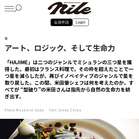
会員申請
Login
食
アート、ロジック、そして生命力
「HAJIME」は二つのジャンルでミシュランの三つ星を獲
得した。最初はフランス料理で。その枠を超えたことで一
つ星を減らしたが、再びイノベイティブのジャンルで星を
取り戻した。この間、米田肇シェフは何を考えたのか。す
べてが “型破り”の米田さんは指先から自然の生命力を紡
ぎ出す。
Photo Masahiro Goda Text Junko Chiba