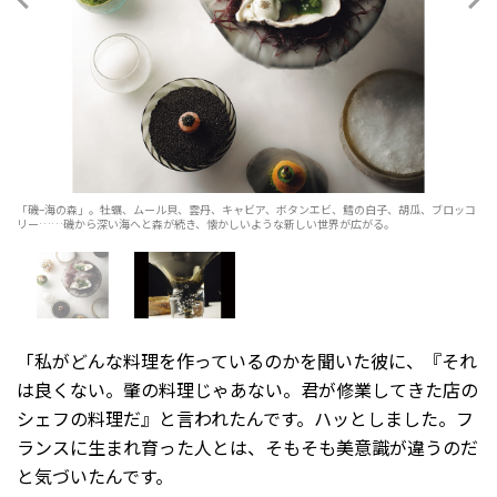
「磯–海の森」。牡蠣、ムール貝、雲丹、キャビア、ボタンエビ、鱈の白子、胡瓜、ブロッコ
リー……磯から深い海へと森が続き、懐かしいような新しい世界が広がる。
「私がどんな料理を作っているのかを聞いた彼に、『それ
は良くない。肇の料理じゃあない。君が修業してきた店の
シェフの料理だ』と言われたんです。ハッとしました。フ
ランスに生まれ育った人とは、そもそも美意識が違うのだ
と気づいたんです。