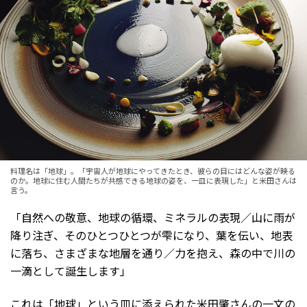
料理名は「地球」。「宇宙人が地球にやってきたとき、彼らの目にはどんな姿が映る
のか。地球に住む人間たちが共感できる地球の姿を、一皿に表現した」と米田さんは
言う。
「自然への敬意、地球の循環、ミネラルの表現／山に雨が
降り注ぎ、そのひとつひとつが雫になり、葉を伝い、地表
に落ち、さまざまな地層を通り／力を抱え、森の中で川の
一滴として誕生します」
これは「地球」という皿に添えられた米田肇さんの一文の