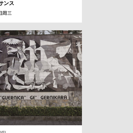
サンス
田周三
VEL