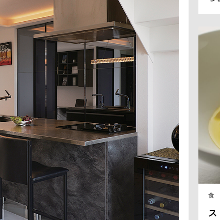
ラ
フ
全
く
る
食
ス