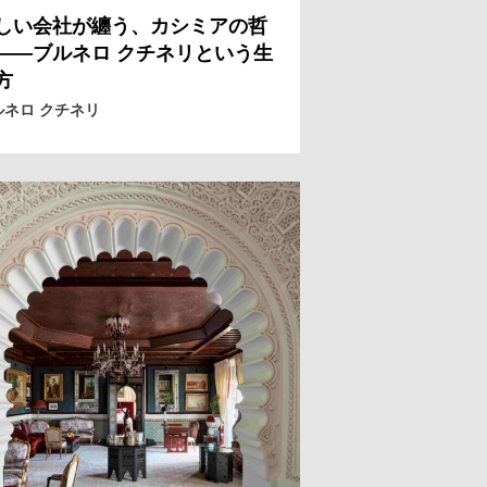
しい会社が纏う、カシミアの哲
——ブルネロ クチネリという生
方
ルネロ クチネリ