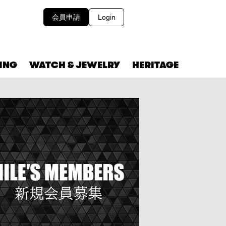
会員申請
Login
VING
WATCH & JEWELRY
HERITAGE