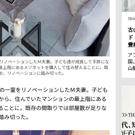
TRA
古
ド
豊
ア
国
をリノベーションしたＭ夫妻。子ども達が成長して手狭にな
山
最上階にあるメゾネットを購入して住み替えることに。既
め、リノベーションに踏み切った。
王
優
通
ンの一室をリノベーションしたＭ夫妻。子ども
の
から、住んでいたマンションの最上階にある
し
ることに。既存の間取りでは部屋数が足りな
踏み切った。