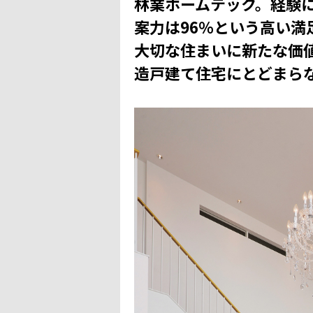
林業ホームテック。経験
案力は96％という高い満
大切な住まいに新たな価
造戸建て住宅にとどまら