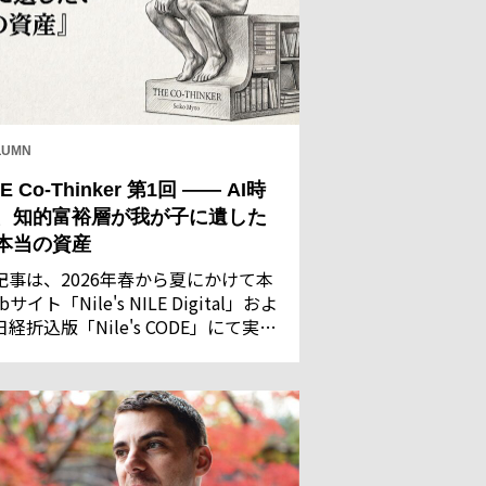
LUMN
E Co-Thinker 第1回 —— AI時
、知的富裕層が我が子に遺した
本当の資産
記事は、2026年春から夏にかけて本
bサイト「Nile's NILE Digital」およ
日経折込版「Nile's CODE」にて実施
た「AIに関する意識調査」の回答結
を基に執筆・構成したものです。