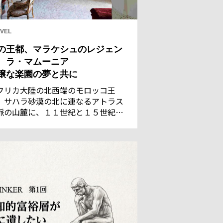
VEL
の王都、マラケシュのレジェン
 ラ・マムーニア
穣な楽園の夢と共に
フリカ大陸の北西端のモロッコ王
。サハラ砂漠の北に連なるアトラス
脈の山麓に、１１世紀と１５世紀の
都であった古都マラケシュがある。
れた灌漑技術で潤う都は、サハラの
商隊にとって、遊牧民のベルベル族
言葉で「神の国」を意味するに相応
い地だった。