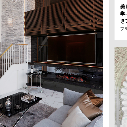
美
学
き
ブ