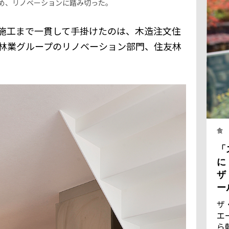
め、リノベーションに踏み切った。
施工まで一貫して手掛けたのは、木造注文住
林業グループのリノベーション部門、住友林
食
「
に
ザ
ー
ザ
エ
ら