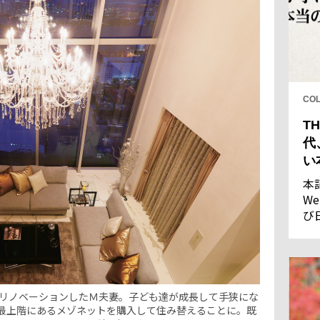
CO
TH
代
い
本
We
び
し
果
をリノベーションしたＭ夫妻。子ども達が成長して手狭にな
最上階にあるメゾネットを購入して住み替えることに。既