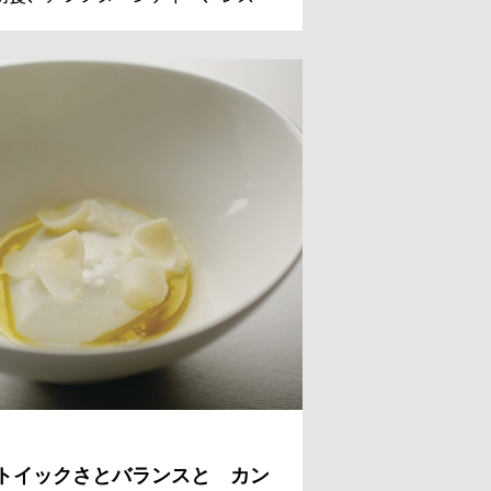
ンのデザートまでを担っているシェ
 パティシエのレジス・ドゥマネ氏。
国からのゲストのために、今日も甘
美しい、魔法のようなスイーツを作
。
トイックさとバランスと カン